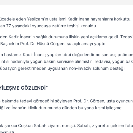
ücadele eden Yeşilçam’ın usta ismi Kadir İnanır hayranlarını korkuttu.
lan 77 yaşındaki oyuncuya zatürre teşhisi konuldu.
 Kadir İnanır’ın sağlık durumuna ilişkin yeni açıklama geldi. Tedavi
li Başhekim Prof. Dr. Hüsnü Görgen, şu açıklamayı yaptı:
 hastamız Kadir İnanır; yapılan tıbbi değerlendirme sonrası; pnömon
kıntısı nedeniyle yoğun bakım servisine alınmıştır. Tedavisi, yoğun ba
ntübasyon gerektirmeden uygulanan non-invaziv solunum desteği
YİLEŞME GÖZLENDİ”
un bakımda tedavi göreceğini söyleyen Prof. Dr. Görgen, usta oyuncu
ği ve İnanır’ın klinik durumunda dünden bu yana kısmi iyileşme
ak şarkıcı Coşkun Sabah ziyaret etmişti. Sabah, ziyarette çekilen foto
aşmıştı.