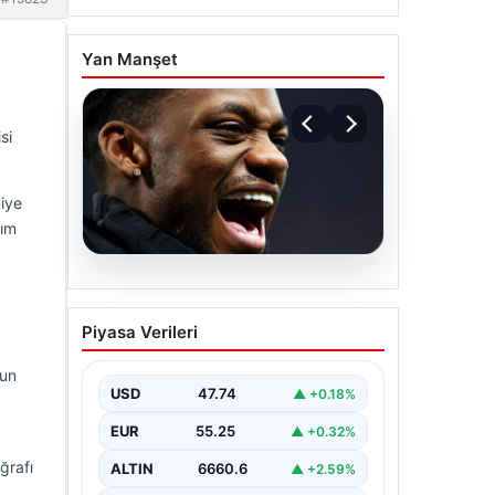
Yan Manşet
si
iye
kım
07.08.2026
İşte Jhon Duran’ın Benfica
Piyasa Verileri
formasıyla ilk golü
nun
USD
47.74
▲ +0.18%
EUR
55.25
▲ +0.32%
ğrafı
ALTIN
6660.6
▲ +2.59%