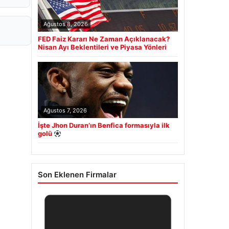
Ağustos 8, 2026
FED Faiz Kararı Ne Zaman Açıklanacak?
Nisan Ayı Beklentileri ve Piyasa Yönleri
Ağustos 7, 2026
İşte Jhon Duran’ın Benfica formasıyla ilk
golü
Son Eklenen Firmalar