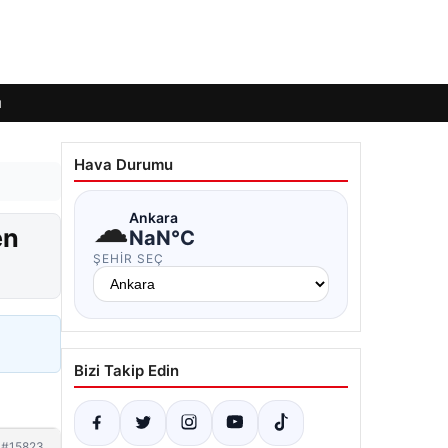
ı
Hava Durumu
☁
Ankara
en
NaN°C
ŞEHIR SEÇ
Bizi Takip Edin
#15823