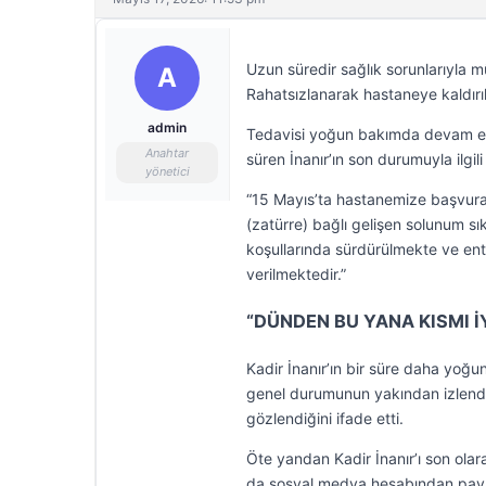
Uzun süredir sağlık sorunlarıyla m
A
Rahatsızlanarak hastaneye kaldırı
admin
Tedavisi yoğun bakımda devam eden
Anahtar
süren İnanır’ın son durumuyla ilgi
yönetici
“15 Mayıs’ta hastanemize başvuran
(zatürre) bağlı gelişen solunum sı
koşullarında sürdürülmekte ve e
verilmektedir.”
“DÜNDEN BU YANA KISMI İ
Kadir İnanır’ın bir süre daha yoğ
genel durumunun yakından izlendi
gözlendiğini ifade etti.
Öte yandan Kadir İnanır’ı son olar
da sosyal medya hesabından payl