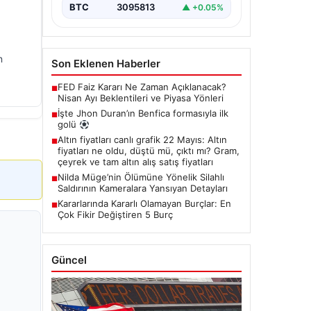
BTC
3095813
▲ +0.05%
n
Son Eklenen Haberler
FED Faiz Kararı Ne Zaman Açıklanacak?
■
Nisan Ayı Beklentileri ve Piyasa Yönleri
İşte Jhon Duran’ın Benfica formasıyla ilk
■
golü
Altın fiyatları canlı grafik 22 Mayıs: Altın
■
fiyatları ne oldu, düştü mü, çıktı mı? Gram,
çeyrek ve tam altın alış satış fiyatları
Nilda Müge’nin Ölümüne Yönelik Silahlı
■
Saldırının Kameralara Yansıyan Detayları
Kararlarında Kararlı Olamayan Burçlar: En
■
Çok Fikir Değiştiren 5 Burç
Güncel