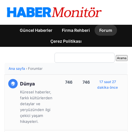
Güncel Haberler
Firma Rehberi
Forum
Çerez Politikası
Ana sayfa
›
Forumlar
746
746
17 saat 27
Dünya
dakika önce
Küresel haberler,
farklı kültürlerden
detaylar ve
yeryüzünden ilgi
çekici yaşam
hikayeleri.