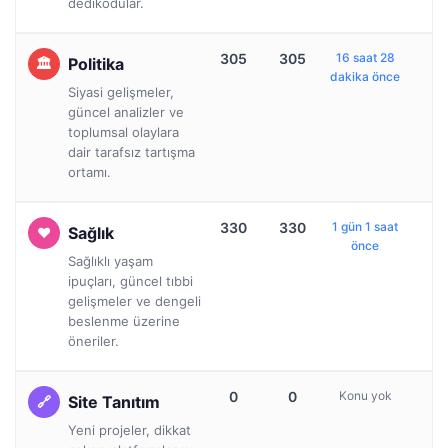
dedikodular.
305
305
16 saat 28
Politika
dakika önce
Siyasi gelişmeler,
güncel analizler ve
toplumsal olaylara
dair tarafsız tartışma
ortamı.
330
330
1 gün 1 saat
Sağlık
önce
Sağlıklı yaşam
ipuçları, güncel tıbbi
gelişmeler ve dengeli
beslenme üzerine
öneriler.
0
0
Konu yok
Site Tanıtım
Yeni projeler, dikkat