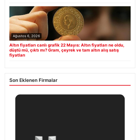
Ağustos 6, 2026
Altın fiyatları canlı grafik 22 Mayıs: Altın fiyatları ne oldu,
düştü mü, çıktı mı? Gram, çeyrek ve tam altın alış satış
fiyatları
Son Eklenen Firmalar