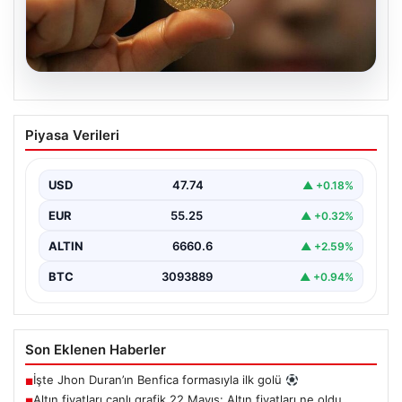
06.08.2026
Altın fiyatları canlı grafik 22 Mayıs: Altın
Piyasa Verileri
fiyatları ne oldu, düştü mü, çıktı mı?
Gram, çeyrek ve tam altın alış satış
fiyatları
USD
47.74
▲ +0.18%
EUR
55.25
▲ +0.32%
ALTIN
6660.6
▲ +2.59%
BTC
3093889
▲ +0.94%
Son Eklenen Haberler
İşte Jhon Duran’ın Benfica formasıyla ilk golü
■
Altın fiyatları canlı grafik 22 Mayıs: Altın fiyatları ne oldu,
■