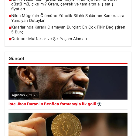
düştü mü, çıktı mı? Gram, çeyrek ve tam altın alış satış
fiyatları
Nilda Müge’nin Ölümüne Yönelik Silahlı Saldırının Kameralara
■
Yansıyan Detayları
Kararlarında Kararlı Olamayan Burçlar: En Çok Fikir Değiştiren
■
5 Burç
Outdoor Mutfaklar ve Şık Yaşam Alanları
■
Güncel
Ağustos 7, 2026
İşte Jhon Duran’ın Benfica formasıyla ilk golü