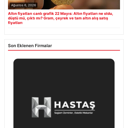
Ağustos 6, 2026
Altın fiyatları canlı grafik 22 Mayıs: Altın fiyatları ne oldu,
düştü mü, çıktı mı? Gram, çeyrek ve tam altın alış satış
fiyatları
Son Eklenen Firmalar