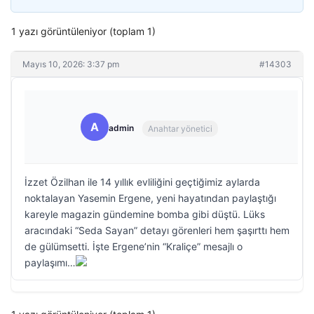
1 yazı görüntüleniyor (toplam 1)
Mayıs 10, 2026: 3:37 pm
#14303
A
admin
Anahtar yönetici
İzzet Özilhan ile 14 yıllık evliliğini geçtiğimiz aylarda
noktalayan Yasemin Ergene, yeni hayatından paylaştığı
kareyle magazin gündemine bomba gibi düştü. Lüks
aracındaki “Seda Sayan” detayı görenleri hem şaşırttı hem
de gülümsetti. İşte Ergene’nin “Kraliçe” mesajlı o
paylaşımı…