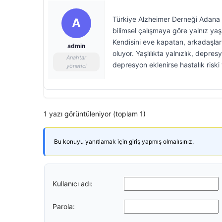
Türkiye Alzheimer Derneği Adana Ş
A
bilimsel çalışmaya göre yalnız yaş
Kendisini eve kapatan, arkadaşlarıy
admin
oluyor. Yaşlılıkta yalnızlık, depres
Anahtar
depresyon eklenirse hastalık riski
yönetici
1 yazı görüntüleniyor (toplam 1)
Bu konuyu yanıtlamak için giriş yapmış olmalısınız.
Kullanıcı adı:
Parola: