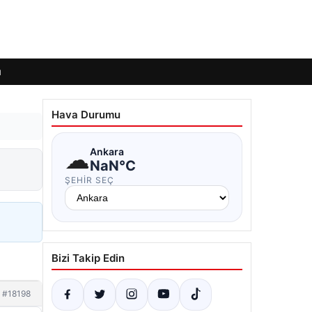
ı
Hava Durumu
☁
Ankara
NaN°C
ŞEHIR SEÇ
Bizi Takip Edin
#18198