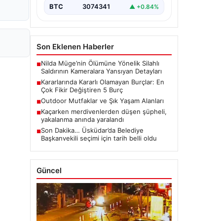
BTC
3074341
▲ +0.84%
Son Eklenen Haberler
Nilda Müge’nin Ölümüne Yönelik Silahlı
■
Saldırının Kameralara Yansıyan Detayları
Kararlarında Kararlı Olamayan Burçlar: En
■
Çok Fikir Değiştiren 5 Burç
Outdoor Mutfaklar ve Şık Yaşam Alanları
■
Kaçarken merdivenlerden düşen şüpheli,
■
yakalanma anında yaralandı
Son Dakika… Üsküdar’da Belediye
■
Başkanvekili seçimi için tarih belli oldu
Güncel