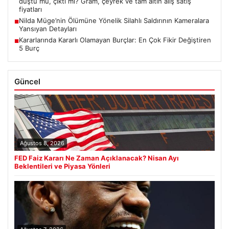
düştü mü, çıktı mı? Gram, çeyrek ve tam altın alış satış
fiyatları
Nilda Müge’nin Ölümüne Yönelik Silahlı Saldırının Kameralara
■
Yansıyan Detayları
Kararlarında Kararlı Olamayan Burçlar: En Çok Fikir Değiştiren
■
5 Burç
Güncel
Ağustos 8, 2026
FED Faiz Kararı Ne Zaman Açıklanacak? Nisan Ayı
Beklentileri ve Piyasa Yönleri