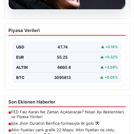
07.08.2026
İşte Jhon Duran’ın Benfica formasıyla
Piyasa Verileri
ilk golü
USD
47.74
▲ +0.18%
EUR
55.25
▲ +0.32%
ALTIN
6660.6
▲ +2.59%
BTC
3095813
▲ +0.05%
Son Eklenen Haberler
FED Faiz Kararı Ne Zaman Açıklanacak? Nisan Ayı Beklentileri
■
ve Piyasa Yönleri
İşte Jhon Duran’ın Benfica formasıyla ilk golü
■
Altın fiyatları canlı grafik 22 Mayıs: Altın fiyatları ne oldu,
■