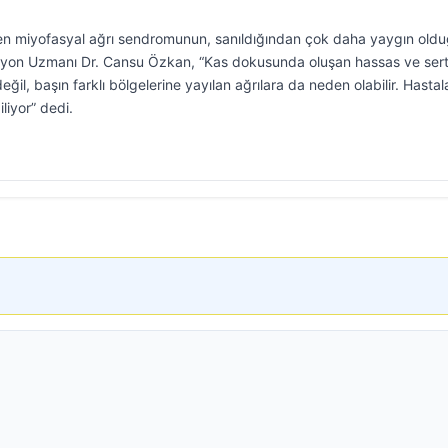
inen miyofasyal ağrı sendromunun, sanıldığından çok daha yaygın old
itasyon Uzmanı Dr. Cansu Özkan, “Kas dokusunda oluşan hassas ve ser
ğil, başın farklı bölgelerine yayılan ağrılara da neden olabilir. Hastal
liyor” dedi.