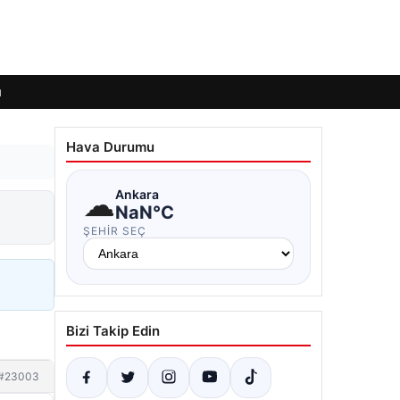
ı
Hava Durumu
☁
Ankara
NaN°C
ŞEHIR SEÇ
Bizi Takip Edin
#23003