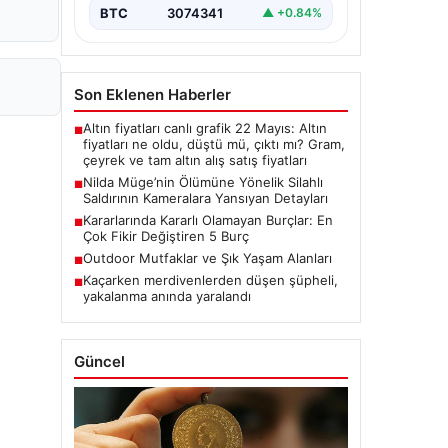
BTC
3074341
▲ +0.84%
Son Eklenen Haberler
Altın fiyatları canlı grafik 22 Mayıs: Altın
■
fiyatları ne oldu, düştü mü, çıktı mı? Gram,
çeyrek ve tam altın alış satış fiyatları
Nilda Müge’nin Ölümüne Yönelik Silahlı
■
Saldırının Kameralara Yansıyan Detayları
Kararlarında Kararlı Olamayan Burçlar: En
■
Çok Fikir Değiştiren 5 Burç
Outdoor Mutfaklar ve Şık Yaşam Alanları
■
Kaçarken merdivenlerden düşen şüpheli,
■
yakalanma anında yaralandı
Güncel