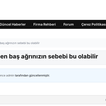
Güncel Haberler
Firma Rehberi
Forum
Çerez Politikas
ş ağrınızın sebebi bu olabilir
 baş ağrınızın sebebi bu olabilir
 önce
admin
tarafından güncellenmiştir.