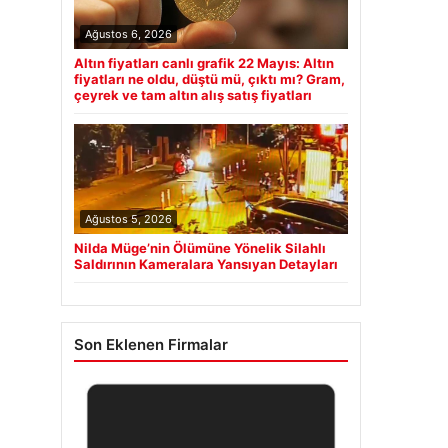
Ağustos 6, 2026
Altın fiyatları canlı grafik 22 Mayıs: Altın
fiyatları ne oldu, düştü mü, çıktı mı? Gram,
çeyrek ve tam altın alış satış fiyatları
Ağustos 5, 2026
Nilda Müge’nin Ölümüne Yönelik Silahlı
Saldırının Kameralara Yansıyan Detayları
Son Eklenen Firmalar