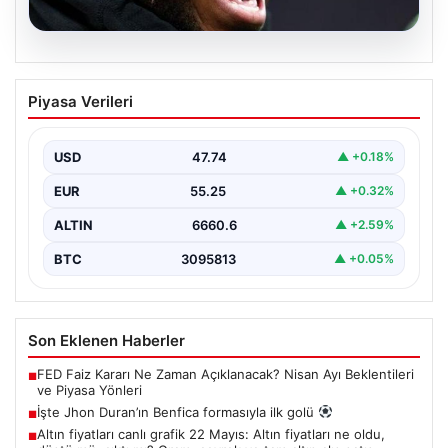
07.08.2026
İşte Jhon Duran’ın Benfica formasıyla
Piyasa Verileri
ilk golü
USD
47.74
▲ +0.18%
EUR
55.25
▲ +0.32%
ALTIN
6660.6
▲ +2.59%
BTC
3095813
▲ +0.05%
Son Eklenen Haberler
FED Faiz Kararı Ne Zaman Açıklanacak? Nisan Ayı Beklentileri
■
ve Piyasa Yönleri
İşte Jhon Duran’ın Benfica formasıyla ilk golü
■
Altın fiyatları canlı grafik 22 Mayıs: Altın fiyatları ne oldu,
■