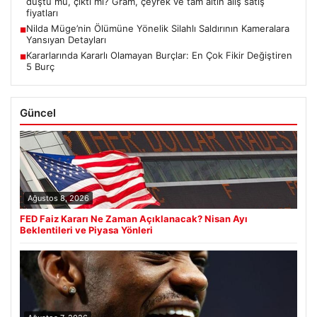
düştü mü, çıktı mı? Gram, çeyrek ve tam altın alış satış
fiyatları
Nilda Müge’nin Ölümüne Yönelik Silahlı Saldırının Kameralara
■
Yansıyan Detayları
Kararlarında Kararlı Olamayan Burçlar: En Çok Fikir Değiştiren
■
5 Burç
Güncel
Ağustos 8, 2026
FED Faiz Kararı Ne Zaman Açıklanacak? Nisan Ayı
Beklentileri ve Piyasa Yönleri