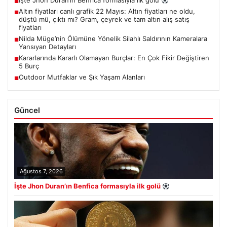
İşte Jhon Duran’ın Benfica formasıyla ilk golü
■
Altın fiyatları canlı grafik 22 Mayıs: Altın fiyatları ne oldu,
■
düştü mü, çıktı mı? Gram, çeyrek ve tam altın alış satış
fiyatları
Nilda Müge’nin Ölümüne Yönelik Silahlı Saldırının Kameralara
■
Yansıyan Detayları
Kararlarında Kararlı Olamayan Burçlar: En Çok Fikir Değiştiren
■
5 Burç
Outdoor Mutfaklar ve Şık Yaşam Alanları
■
Güncel
Ağustos 7, 2026
İşte Jhon Duran’ın Benfica formasıyla ilk golü