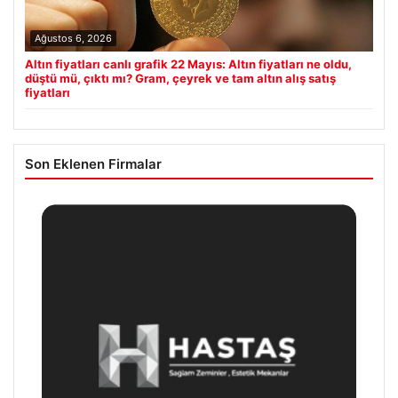
Ağustos 6, 2026
Altın fiyatları canlı grafik 22 Mayıs: Altın fiyatları ne oldu,
düştü mü, çıktı mı? Gram, çeyrek ve tam altın alış satış
fiyatları
Son Eklenen Firmalar