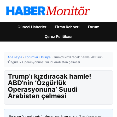
Güncel Haberler
Firma Rehberi
Forum
Çerez Politikası
Ana sayfa
›
Forumlar
›
Dünya
›
Trump’ı kızdıracak hamle! ABD’nin
‘Özgürlük Operasyonuna’ Suudi Arabistan çelmesi
Trump’ı kızdıracak hamle!
ABD’nin ‘Özgürlük
Operasyonuna’ Suudi
Arabistan çelmesi
Bu konu 0 yanıt içerir, 1 izleyen vardır ve en son
3 ay önce
admin