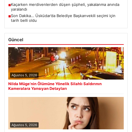
Kaçarken merdivenlerden düşen şüpheli, yakalanma anında
■
yaralandı
Son Dakika… Üsküdar’da Belediye Başkanvekili seçimi için
■
tarih belli oldu
Güncel
Ağustos 5, 2026
Nilda Müge’nin Ölümüne Yönelik Silahlı Saldırının
Kameralara Yansıyan Detayları
Ağustos 5, 2026