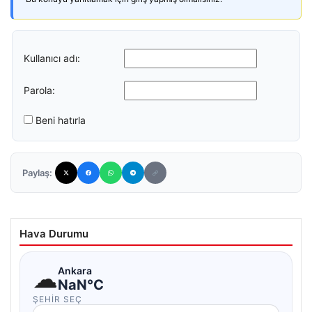
Kullanıcı adı:
Parola:
Beni hatırla
Paylaş:
Hava Durumu
☁
Ankara
NaN°C
ŞEHIR SEÇ