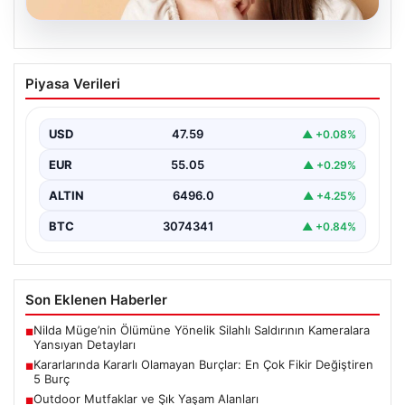
05.08.2026
Kararlarında Kararlı Olamayan Burçlar:
Piyasa Verileri
En Çok Fikir Değiştiren 5 Burç
Astrolojide her burcun kendine özgü karakter özellikleri
bulunmaktadır ve bunlar günlük yaşamda karar verme…
USD
47.59
▲ +0.08%
EUR
55.05
▲ +0.29%
ALTIN
6496.0
▲ +4.25%
BTC
3074341
▲ +0.84%
Son Eklenen Haberler
Nilda Müge’nin Ölümüne Yönelik Silahlı Saldırının Kameralara
■
Yansıyan Detayları
Kararlarında Kararlı Olamayan Burçlar: En Çok Fikir Değiştiren
■
5 Burç
Outdoor Mutfaklar ve Şık Yaşam Alanları
■