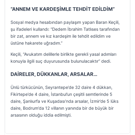
“ANNEM VE KARDEŞİMLE TEHDİT EDİLDİM”
Sosyal medya hesabından paylaşım yapan Baran Keçili,
şu ifadeleri kullandı: “Dedem İbrahim Tatlıses tarafından
bir zat, annem ve kız kardeşim ile tehdit edildim ve
üstüne hakarete uğradım.”
Keçili, “Avukatım delillerle birlikte gerekli yasal adımları
konuyla ilgili suç duyurusunda bulunulacaktır” dedi.
DAİRELER, DÜKKANLAR, ARSALAR…
Ünlü türkücünün, Seyrantepe’de 32 daire 4 dükkan,
Fikirtepe’de 4 daire, İstanbul’un çeşitli semtlerinde 5
daire, Şanlıurfa ve Kuşadası’nda arsalar, İzmir’de 5 lüks
daire, Bodrum’da 12 villanın yanında bir de büyük bir
arsasının olduğu iddia edilmişti.