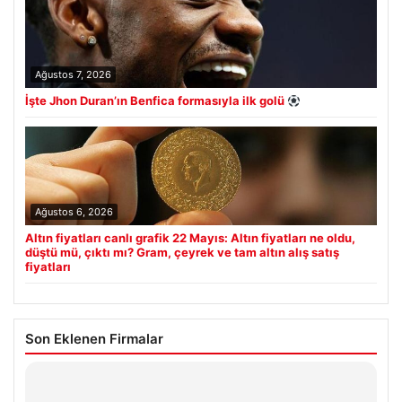
Ağustos 7, 2026
İşte Jhon Duran’ın Benfica formasıyla ilk golü
Ağustos 6, 2026
Altın fiyatları canlı grafik 22 Mayıs: Altın fiyatları ne oldu,
düştü mü, çıktı mı? Gram, çeyrek ve tam altın alış satış
fiyatları
Son Eklenen Firmalar