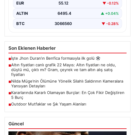
EUR
55.12
▼ -0.12%
ALTIN
6495.4
▲ +0.04%
BTC
3066560
▼ -0.28%
Son Eklenen Haberler
İşte Jhon Duran’ın Benfica formasıyla ilk golü
■
Altın fiyatları canlı grafik 22 Mayıs: Altın fiyatları ne oldu,
■
düştü mü, çıktı mı? Gram, çeyrek ve tam altın alış satış
fiyatları
Nilda Müge’nin Ölümüne Yönelik Silahlı Saldırının Kameralara
■
Yansıyan Detayları
Kararlarında Kararlı Olamayan Burçlar: En Çok Fikir Değiştiren
■
5 Burç
Outdoor Mutfaklar ve Şık Yaşam Alanları
■
Güncel