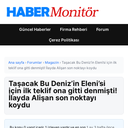
Güncel Haberler
Firma Rehberi
Forum
Çerez Politikası
Ana sayfa
›
Forumlar
›
Magazin
›
Taşacak Bu Deniz’in Eleni’si için ilk
teklif ona gitti denmişti! İlayda Alişan son noktayı koydu
Taşacak Bu Deniz’in Eleni’si
için ilk teklif ona gitti denmişti!
İlayda Alişan son noktayı
koydu
Bu konu 0 yanıt içerir, 1 izleyen vardır ve en son
1 ay 3 hafta önce