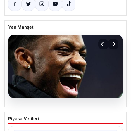
Yan Manşet
07.08.2026
İşte Jhon Duran’ın Benfica formasıyla
Piyasa Verileri
ilk golü