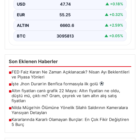
USD
47.74
▲ +0.18%
EUR
55.25
▲ +0.32%
ALTIN
6660.6
▲ +2.59%
BTC
3095813
▲ +0.05%
Son Eklenen Haberler
FED Faiz Kararı Ne Zaman Açıklanacak? Nisan Ayı Beklentileri
■
ve Piyasa Yönleri
İşte Jhon Duran’ın Benfica formasıyla ilk golü
■
Altın fiyatları canlı grafik 22 Mayıs: Altın fiyatları ne oldu,
■
düştü mü, çıktı mı? Gram, çeyrek ve tam altın alış satış
fiyatları
Nilda Müge’nin Ölümüne Yönelik Silahlı Saldırının Kameralara
■
Yansıyan Detayları
Kararlarında Kararlı Olamayan Burçlar: En Çok Fikir Değiştiren
■
5 Burç