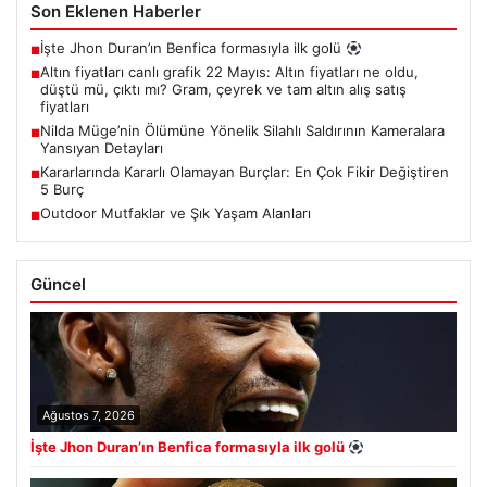
Son Eklenen Haberler
İşte Jhon Duran’ın Benfica formasıyla ilk golü
■
Altın fiyatları canlı grafik 22 Mayıs: Altın fiyatları ne oldu,
■
düştü mü, çıktı mı? Gram, çeyrek ve tam altın alış satış
fiyatları
Nilda Müge’nin Ölümüne Yönelik Silahlı Saldırının Kameralara
■
Yansıyan Detayları
Kararlarında Kararlı Olamayan Burçlar: En Çok Fikir Değiştiren
■
5 Burç
Outdoor Mutfaklar ve Şık Yaşam Alanları
■
Güncel
Ağustos 7, 2026
İşte Jhon Duran’ın Benfica formasıyla ilk golü