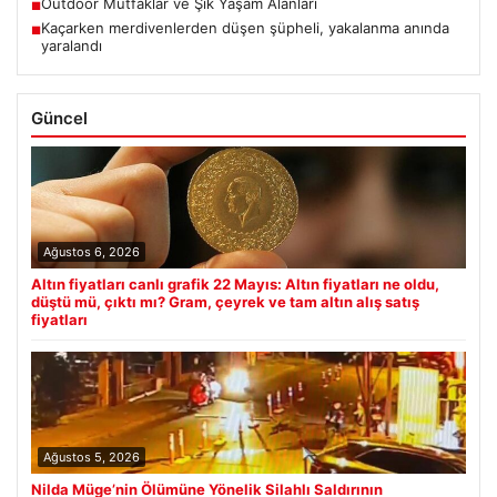
Outdoor Mutfaklar ve Şık Yaşam Alanları
■
Kaçarken merdivenlerden düşen şüpheli, yakalanma anında
■
yaralandı
Güncel
Ağustos 6, 2026
Altın fiyatları canlı grafik 22 Mayıs: Altın fiyatları ne oldu,
düştü mü, çıktı mı? Gram, çeyrek ve tam altın alış satış
fiyatları
Ağustos 5, 2026
Nilda Müge’nin Ölümüne Yönelik Silahlı Saldırının