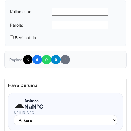
Kullanıcı adı:
Parola:
Beni hatırla
Paylaş:
Hava Durumu
☁
Ankara
NaN°C
ŞEHIR SEÇ