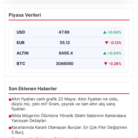
05.08.2026
Nilda Müge’nin Ölümüne Yönelik Silahlı
Piyasa Verileri
Saldırının Kameralara Yansıyan
Detayları
USD
47.69
▲ +0.04%
İstanbul’un Şişli ilçesinde yaşanan korkutucu olayda,
genç kadın Nilda Müge Şahin, eczaneden aldığı
EUR
55.12
▼ -0.12%
ilaçları…
ALTIN
6495.4
▲ +0.04%
BTC
3066560
▼ -0.28%
Son Eklenen Haberler
Altın fiyatları canlı grafik 22 Mayıs: Altın fiyatları ne oldu,
■
düştü mü, çıktı mı? Gram, çeyrek ve tam altın alış satış
fiyatları
Nilda Müge’nin Ölümüne Yönelik Silahlı Saldırının Kameralara
■
Yansıyan Detayları
Kararlarında Kararlı Olamayan Burçlar: En Çok Fikir Değiştiren
■
5 Burç