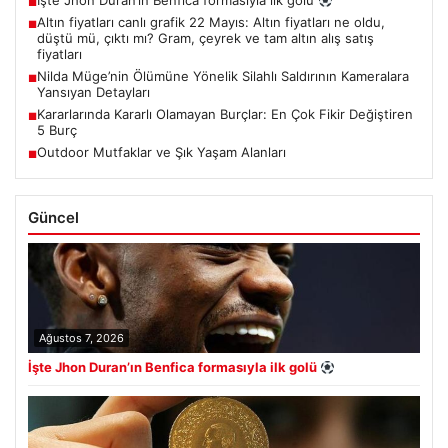
İşte Jhon Duran’ın Benfica formasıyla ilk golü
■
Altın fiyatları canlı grafik 22 Mayıs: Altın fiyatları ne oldu,
■
düştü mü, çıktı mı? Gram, çeyrek ve tam altın alış satış
fiyatları
Nilda Müge’nin Ölümüne Yönelik Silahlı Saldırının Kameralara
■
Yansıyan Detayları
Kararlarında Kararlı Olamayan Burçlar: En Çok Fikir Değiştiren
■
5 Burç
Outdoor Mutfaklar ve Şık Yaşam Alanları
■
Güncel
Ağustos 7, 2026
İşte Jhon Duran’ın Benfica formasıyla ilk golü