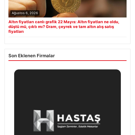
Ağustos 6, 2026
Altın fiyatları canlı grafik 22 Mayıs: Altın fiyatları ne oldu,
düştü mü, çıktı mı? Gram, çeyrek ve tam altın alış satış
fiyatları
Son Eklenen Firmalar