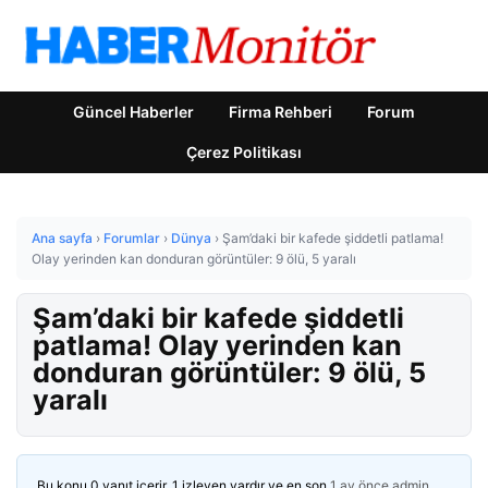
Güncel Haberler
Firma Rehberi
Forum
Çerez Politikası
Ana sayfa
›
Forumlar
›
Dünya
›
Şam’daki bir kafede şiddetli patlama!
Olay yerinden kan donduran görüntüler: 9 ölü, 5 yaralı
Şam’daki bir kafede şiddetli
patlama! Olay yerinden kan
donduran görüntüler: 9 ölü, 5
yaralı
Bu konu 0 yanıt içerir, 1 izleyen vardır ve en son
1 ay önce
admin