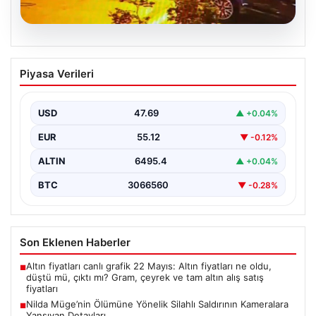
05.08.2026
Nilda Müge’nin Ölümüne Yönelik Silahlı
Piyasa Verileri
Saldırının Kameralara Yansıyan
Detayları
USD
47.69
▲ +0.04%
İstanbul’un Şişli ilçesinde yaşanan korkutucu olayda,
genç kadın Nilda Müge Şahin, eczaneden aldığı
EUR
55.12
▼ -0.12%
ilaçları…
ALTIN
6495.4
▲ +0.04%
BTC
3066560
▼ -0.28%
Son Eklenen Haberler
Altın fiyatları canlı grafik 22 Mayıs: Altın fiyatları ne oldu,
■
düştü mü, çıktı mı? Gram, çeyrek ve tam altın alış satış
fiyatları
Nilda Müge’nin Ölümüne Yönelik Silahlı Saldırının Kameralara
■
Yansıyan Detayları