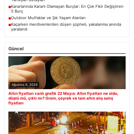
Kararlarında Kararlı Olamayan Burçlar: En Çok Fikir Değiştiren
■
5 Burç
Outdoor Mutfaklar ve Şık Yaşam Alanları
■
Kaçarken merdivenlerden düşen şüpheli, yakalanma anında
■
yaralandı
Güncel
Ağustos 6, 2026
Altın fiyatları canlı grafik 22 Mayıs: Altın fiyatları ne oldu,
düştü mü, çıktı mı? Gram, çeyrek ve tam altın alış satış
fiyatları