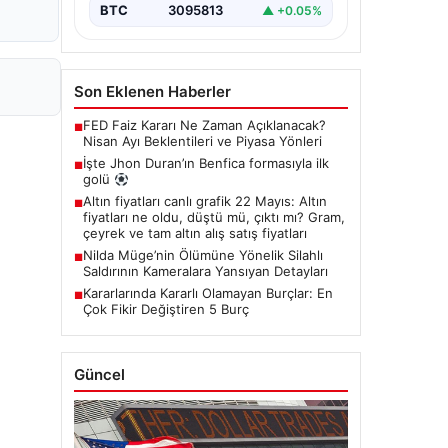
BTC
3095813
▲ +0.05%
Son Eklenen Haberler
FED Faiz Kararı Ne Zaman Açıklanacak?
■
Nisan Ayı Beklentileri ve Piyasa Yönleri
İşte Jhon Duran’ın Benfica formasıyla ilk
■
golü
Altın fiyatları canlı grafik 22 Mayıs: Altın
■
fiyatları ne oldu, düştü mü, çıktı mı? Gram,
çeyrek ve tam altın alış satış fiyatları
Nilda Müge’nin Ölümüne Yönelik Silahlı
■
Saldırının Kameralara Yansıyan Detayları
Kararlarında Kararlı Olamayan Burçlar: En
■
Çok Fikir Değiştiren 5 Burç
Güncel