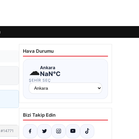
ı
Hava Durumu
☁
Ankara
NaN°C
ŞEHIR SEÇ
Bizi Takip Edin
#14771