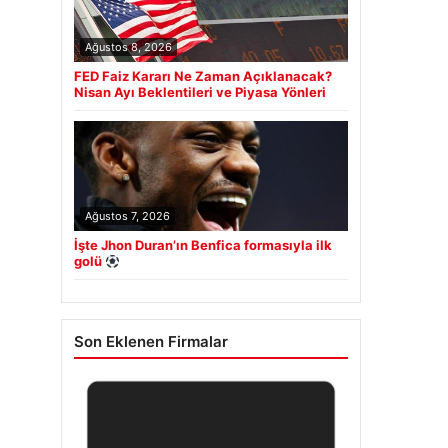
Ağustos 8, 2026
FED Faiz Kararı Ne Zaman Açıklanacak?
Nisan Ayı Beklentileri ve Piyasa Yönleri
Ağustos 7, 2026
İşte Jhon Duran’ın Benfica formasıyla ilk
golü
Son Eklenen Firmalar