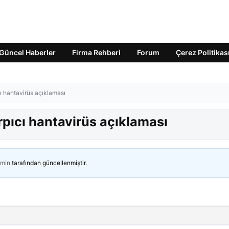
Güncel Haberler
Firma Rehberi
Forum
Çerez Politikas
cı hantavirüs açıklaması
rpıcı hantavirüs açıklaması
min
tarafından güncellenmiştir.