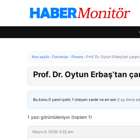
Ana sayfa
›
Forumlar
›
Finans
›
Prof. Dr. Oytun Erbaş’tan çarpı
Prof. Dr. Oytun Erbaş’tan ça
Bu konu 0 yanıt içerir, 1 izleyen vardır ve en son
3 ay önce
ad
1 yazı görüntüleniyor (toplam 1)
Mayıs 9, 2026: 4:22 am