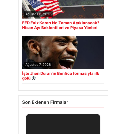
Ağustos 8, 2026
FED Faiz Kararı Ne Zaman Açıklanacak?
Nisan Ayı Beklentileri ve Piyasa Yönleri
Ağustos 7, 2026
İşte Jhon Duran’ın Benfica formasıyla ilk
golü
Son Eklenen Firmalar