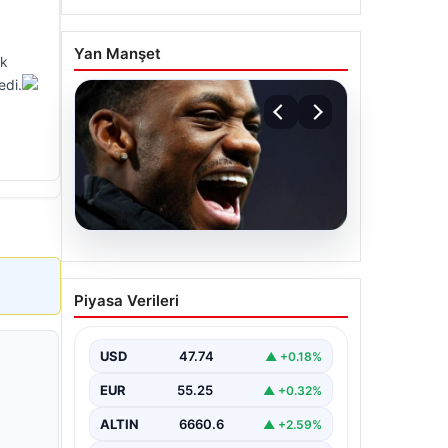
Yan Manşet
ok
edi.
07.08.2026
İşte Jhon Duran’ın Benfica
Piyasa Verileri
formasıyla ilk golü
USD
47.74
▲ +0.18%
EUR
55.25
▲ +0.32%
ALTIN
6660.6
▲ +2.59%