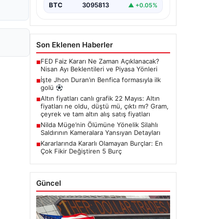
BTC
3095813
▲ +0.05%
Son Eklenen Haberler
FED Faiz Kararı Ne Zaman Açıklanacak?
■
Nisan Ayı Beklentileri ve Piyasa Yönleri
İşte Jhon Duran’ın Benfica formasıyla ilk
■
golü
Altın fiyatları canlı grafik 22 Mayıs: Altın
■
fiyatları ne oldu, düştü mü, çıktı mı? Gram,
çeyrek ve tam altın alış satış fiyatları
Nilda Müge’nin Ölümüne Yönelik Silahlı
■
Saldırının Kameralara Yansıyan Detayları
Kararlarında Kararlı Olamayan Burçlar: En
■
Çok Fikir Değiştiren 5 Burç
Güncel