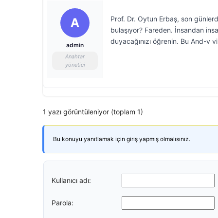
Prof. Dr. Oytun Erbaş, son günler
A
bulaşıyor? Fareden. İnsandan insa
duyacağınızı öğrenin. Bu And-v vi
admin
Anahtar
yönetici
1 yazı görüntüleniyor (toplam 1)
Bu konuyu yanıtlamak için giriş yapmış olmalısınız.
Kullanıcı adı:
Parola: