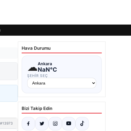
ı
Hava Durumu
☁
Ankara
NaN°C
ŞEHIR SEÇ
Bizi Takip Edin
#13973