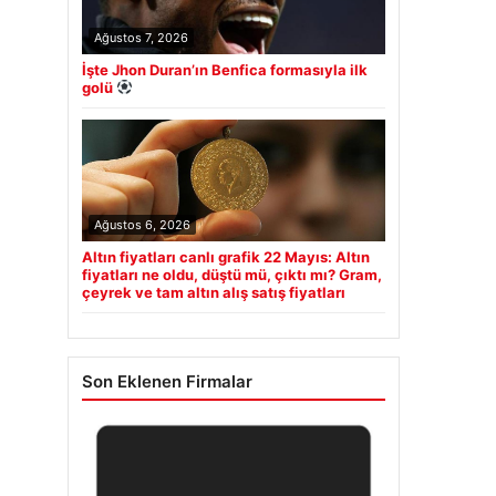
Ağustos 7, 2026
İşte Jhon Duran’ın Benfica formasıyla ilk
golü
Ağustos 6, 2026
Altın fiyatları canlı grafik 22 Mayıs: Altın
fiyatları ne oldu, düştü mü, çıktı mı? Gram,
çeyrek ve tam altın alış satış fiyatları
Son Eklenen Firmalar