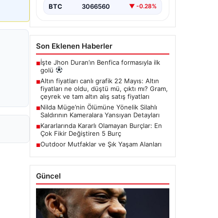
BTC
3066560
▼ -0.28%
Son Eklenen Haberler
İşte Jhon Duran’ın Benfica formasıyla ilk
■
golü
Altın fiyatları canlı grafik 22 Mayıs: Altın
■
fiyatları ne oldu, düştü mü, çıktı mı? Gram,
çeyrek ve tam altın alış satış fiyatları
Nilda Müge’nin Ölümüne Yönelik Silahlı
■
Saldırının Kameralara Yansıyan Detayları
Kararlarında Kararlı Olamayan Burçlar: En
■
Çok Fikir Değiştiren 5 Burç
Outdoor Mutfaklar ve Şık Yaşam Alanları
■
Güncel