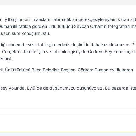
ri, yılbaşı öncesi maaşlarını alamadıkları gerekçesiyle eylem kararı ald
man ile tatilde görülen ünlü türkücü Sevcan Orhan’ın fotoğrafları m
 uzun süre konuşulmuştu.
dığı dönemde sizin tatile gitmediniz eleştirildi. Rahatsız oldunuz mu?”
. Gerçekten benim işim ve tatilimle ilgisi yok. Görkem Bey kendi açık
ermişti.
rdi. Ünlü türkücü Buca Belediye Başkanı Görkem Duman evlilik kararı
r şey yolunda, Eylül’de de düğünümüzü düşünüyoruz. Bu pazarda is