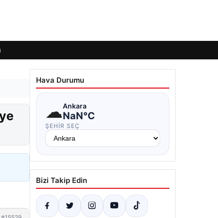
ı
Hava Durumu
☁
Ankara
iye
NaN°C
ŞEHIR SEÇ
Bizi Takip Edin
#15529