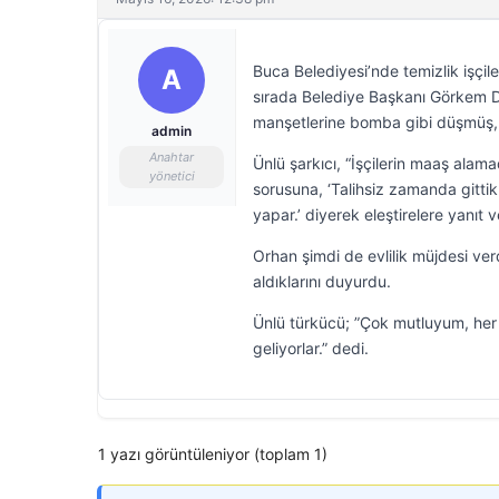
Buca Belediyesi’nde temizlik işçile
A
sırada Belediye Başkanı Görkem Du
manşetlerine bomba gibi düşmüş,
admin
Anahtar
Ünlü şarkıcı, “İşçilerin maaş alama
yönetici
sorusuna, ‘Talihsiz zamanda gittik
yapar.’ diyerek eleştirelere yanıt v
Orhan şimdi de evlilik müjdesi ve
aldıklarını duyurdu.
Ünlü türkücü; ”Çok mutluyum, he
geliyorlar.” dedi.
1 yazı görüntüleniyor (toplam 1)