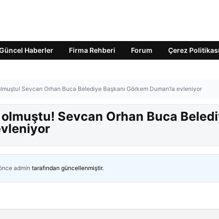
Güncel Haberler
Firma Rehberi
Forum
Çerez Politikas
olmuştu! Sevcan Orhan Buca Belediye Başkanı Görkem Duman’la evleniyor
 olmuştu! Sevcan Orhan Buca Beled
vleniyor
 önce
admin
tarafından güncellenmiştir.