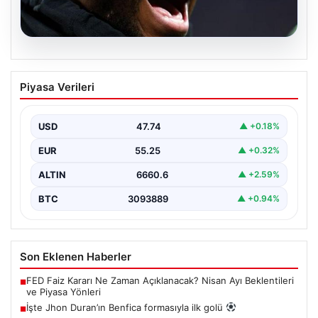
07.08.2026
İşte Jhon Duran’ın Benfica formasıyla
Piyasa Verileri
ilk golü
USD
47.74
▲ +0.18%
EUR
55.25
▲ +0.32%
ALTIN
6660.6
▲ +2.59%
BTC
3093889
▲ +0.94%
Son Eklenen Haberler
FED Faiz Kararı Ne Zaman Açıklanacak? Nisan Ayı Beklentileri
■
ve Piyasa Yönleri
İşte Jhon Duran’ın Benfica formasıyla ilk golü
■