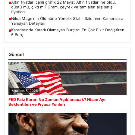
Altın fiyatları canlı grafik 22 Mayıs: Altın fiyatları ne oldu,
■
düştü mü, çıktı mı? Gram, çeyrek ve tam altın alış satış
fiyatları
Nilda Müge’nin Ölümüne Yönelik Silahlı Saldırının Kameralara
■
Yansıyan Detayları
Kararlarında Kararlı Olamayan Burçlar: En Çok Fikir Değiştiren
■
5 Burç
Güncel
Ağustos 8, 2026
FED Faiz Kararı Ne Zaman Açıklanacak? Nisan Ayı
Beklentileri ve Piyasa Yönleri