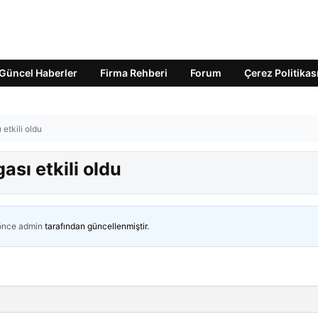
Güncel Haberler
Firma Rehberi
Forum
Çerez Politikas
 etkili oldu
ası etkili oldu
 önce
admin
tarafından güncellenmiştir.