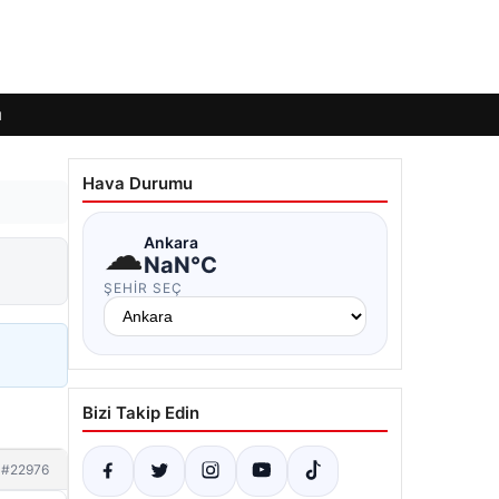
ı
Hava Durumu
☁
Ankara
NaN°C
ŞEHIR SEÇ
Bizi Takip Edin
#22976