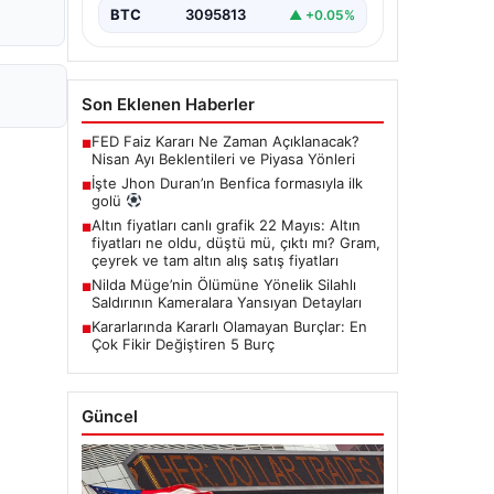
BTC
3095813
▲ +0.05%
Son Eklenen Haberler
FED Faiz Kararı Ne Zaman Açıklanacak?
■
Nisan Ayı Beklentileri ve Piyasa Yönleri
İşte Jhon Duran’ın Benfica formasıyla ilk
■
golü
Altın fiyatları canlı grafik 22 Mayıs: Altın
■
fiyatları ne oldu, düştü mü, çıktı mı? Gram,
çeyrek ve tam altın alış satış fiyatları
Nilda Müge’nin Ölümüne Yönelik Silahlı
■
Saldırının Kameralara Yansıyan Detayları
Kararlarında Kararlı Olamayan Burçlar: En
■
Çok Fikir Değiştiren 5 Burç
Güncel