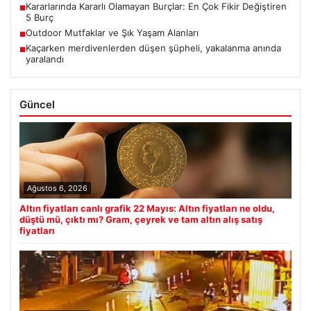
Kararlarında Kararlı Olamayan Burçlar: En Çok Fikir Değiştiren
■
5 Burç
Outdoor Mutfaklar ve Şık Yaşam Alanları
■
Kaçarken merdivenlerden düşen şüpheli, yakalanma anında
■
yaralandı
Güncel
Ağustos 6, 2026
Altın fiyatları canlı grafik 22 Mayıs: Altın fiyatları ne oldu,
düştü mü, çıktı mı? Gram, çeyrek ve tam altın alış satış
fiyatları