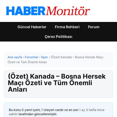
Güncel Haberler
Firma Rehberi
Forum
Çerez Politikası
Ana sayfa
›
Forumlar
›
Spor
›
(Özet) Kanada – Bosna Hersek Maçı
Özeti ve Tüm Önemli Anları
(Özet) Kanada – Bosna Hersek
Maçı Özeti ve Tüm Önemli
Anları
Bu konu 0 yanıt içerir, 1 izleyen vardır ve en son
1 ay 3 hafta önce
admin
tarafından güncellenmiştir.