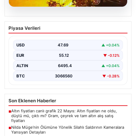
05.08.2026
Nilda Müge’nin Ölümüne Yönelik Silahlı
Piyasa Verileri
Saldırının Kameralara Yansıyan
Detayları
USD
47.69
▲ +0.04%
İstanbul’un Şişli ilçesinde yaşanan korkutucu olayda,
genç kadın Nilda Müge Şahin, eczaneden aldığı
EUR
55.12
▼ -0.12%
ilaçları…
ALTIN
6495.4
▲ +0.04%
BTC
3066560
▼ -0.28%
Son Eklenen Haberler
Altın fiyatları canlı grafik 22 Mayıs: Altın fiyatları ne oldu,
■
düştü mü, çıktı mı? Gram, çeyrek ve tam altın alış satış
fiyatları
Nilda Müge’nin Ölümüne Yönelik Silahlı Saldırının Kameralara
■
Yansıyan Detayları