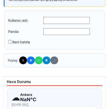
Kullanıcı adı:
Parola:
Beni hatırla
Paylaş:
Hava Durumu
☁
Ankara
NaN°C
ŞEHIR SEÇ