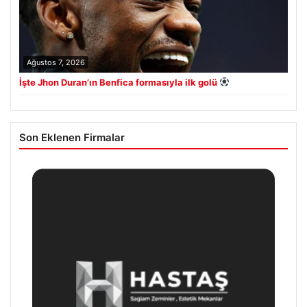
Ağustos 7, 2026
İşte Jhon Duran’ın Benfica formasıyla ilk golü
Son Eklenen Firmalar