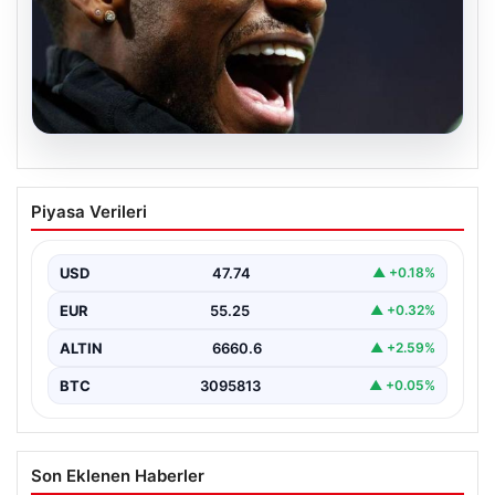
07.08.2026
İşte Jhon Duran’ın Benfica formasıyla
Piyasa Verileri
ilk golü
USD
47.74
▲ +0.18%
EUR
55.25
▲ +0.32%
ALTIN
6660.6
▲ +2.59%
BTC
3095813
▲ +0.05%
Son Eklenen Haberler