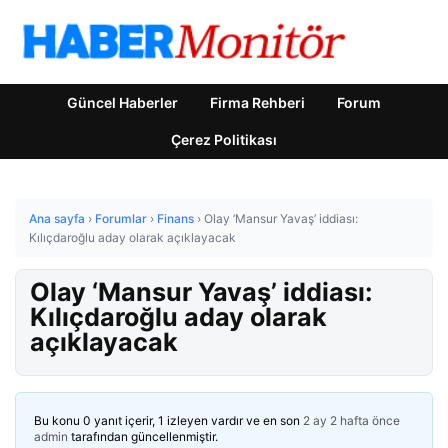
Güncel Haberler
Firma Rehberi
Forum
Çerez Politikası
Ana sayfa
›
Forumlar
›
Finans
›
Olay ‘Mansur Yavaş’ iddiası:
Kılıçdaroğlu aday olarak açıklayacak
Olay ‘Mansur Yavaş’ iddiası:
Kılıçdaroğlu aday olarak
açıklayacak
Bu konu 0 yanıt içerir, 1 izleyen vardır ve en son
2 ay 2 hafta önce
admin
tarafından güncellenmiştir.