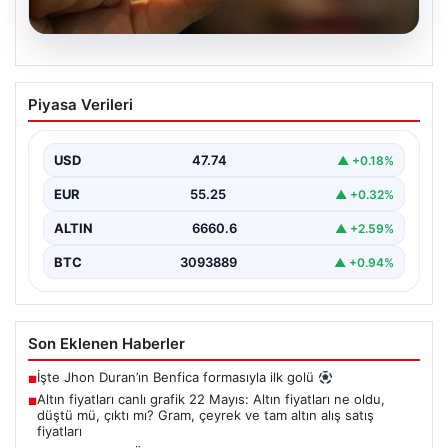
06.08.2026
Altın fiyatları canlı grafik 22 Mayıs: Altın
Piyasa Verileri
fiyatları ne oldu, düştü mü, çıktı mı?
Gram, çeyrek ve tam altın alış satış
fiyatları
USD
47.74
▲ +0.18%
EUR
55.25
▲ +0.32%
ALTIN
6660.6
▲ +2.59%
BTC
3093889
▲ +0.94%
Son Eklenen Haberler
İşte Jhon Duran’ın Benfica formasıyla ilk golü
■
Altın fiyatları canlı grafik 22 Mayıs: Altın fiyatları ne oldu,
■
düştü mü, çıktı mı? Gram, çeyrek ve tam altın alış satış
fiyatları