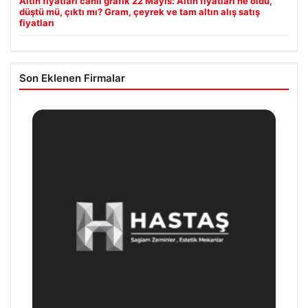
Altın fiyatları canlı grafik 22 Mayıs: Altın fiyatları ne oldu,
düştü mü, çıktı mı? Gram, çeyrek ve tam altın alış satış
fiyatları
Son Eklenen Firmalar