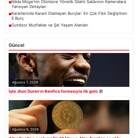
Nilda Müge’nin Ölümüne Yönelik Silahlı Saldırının Kameralara
■
Yansıyan Detayları
Kararlarında Kararlı Olamayan Burçlar: En Çok Fikir Değiştiren
■
5 Burç
Outdoor Mutfaklar ve Şık Yaşam Alanları
■
Güncel
Ağustos 7, 2026
İşte Jhon Duran’ın Benfica formasıyla ilk golü
Ağustos 6, 2026