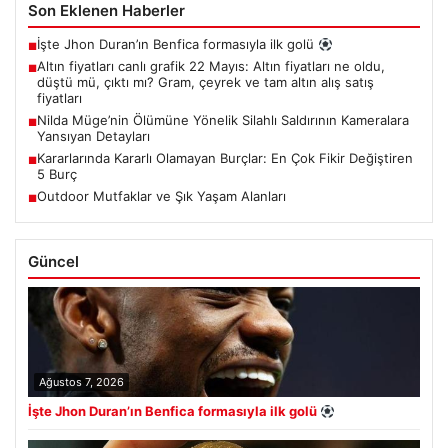
Son Eklenen Haberler
İşte Jhon Duran’ın Benfica formasıyla ilk golü
■
Altın fiyatları canlı grafik 22 Mayıs: Altın fiyatları ne oldu,
■
düştü mü, çıktı mı? Gram, çeyrek ve tam altın alış satış
fiyatları
Nilda Müge’nin Ölümüne Yönelik Silahlı Saldırının Kameralara
■
Yansıyan Detayları
Kararlarında Kararlı Olamayan Burçlar: En Çok Fikir Değiştiren
■
5 Burç
Outdoor Mutfaklar ve Şık Yaşam Alanları
■
Güncel
Ağustos 7, 2026
İşte Jhon Duran’ın Benfica formasıyla ilk golü