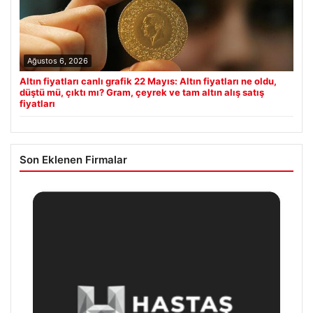
Ağustos 6, 2026
Altın fiyatları canlı grafik 22 Mayıs: Altın fiyatları ne oldu,
düştü mü, çıktı mı? Gram, çeyrek ve tam altın alış satış
fiyatları
Son Eklenen Firmalar