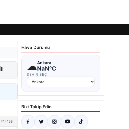
ı
Hava Durumu
☁
Ankara
ı
NaN°C
ŞEHIR SEÇ
Bizi Takip Edin
#14158