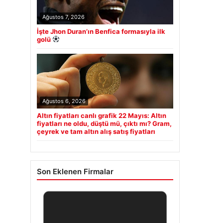
Ağustos 7, 2026
İşte Jhon Duran’ın Benfica formasıyla ilk
golü
Ağustos 6, 2026
Altın fiyatları canlı grafik 22 Mayıs: Altın
fiyatları ne oldu, düştü mü, çıktı mı? Gram,
çeyrek ve tam altın alış satış fiyatları
Son Eklenen Firmalar