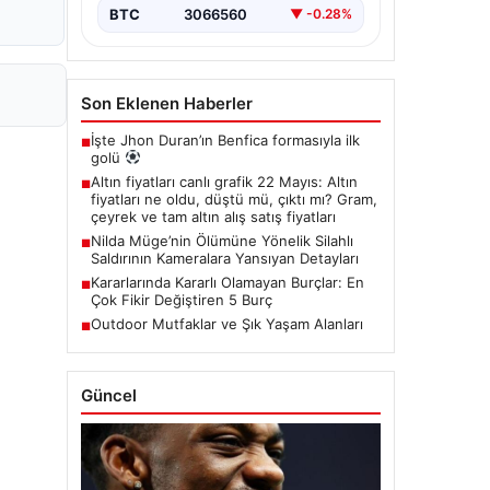
BTC
3066560
▼ -0.28%
Son Eklenen Haberler
İşte Jhon Duran’ın Benfica formasıyla ilk
■
golü
Altın fiyatları canlı grafik 22 Mayıs: Altın
■
fiyatları ne oldu, düştü mü, çıktı mı? Gram,
çeyrek ve tam altın alış satış fiyatları
Nilda Müge’nin Ölümüne Yönelik Silahlı
■
Saldırının Kameralara Yansıyan Detayları
Kararlarında Kararlı Olamayan Burçlar: En
■
Çok Fikir Değiştiren 5 Burç
Outdoor Mutfaklar ve Şık Yaşam Alanları
■
Güncel