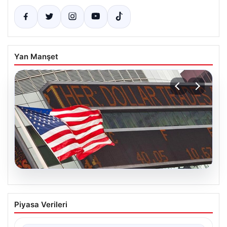
Yan Manşet
08.08.2026
FED Faiz Kararı Ne Zaman Açıklanacak?
Piyasa Verileri
Nisan Ayı Beklentileri ve Piyasa Yönleri
ABD Merkez Bankası'nın (FED) önümüzdeki dönemde