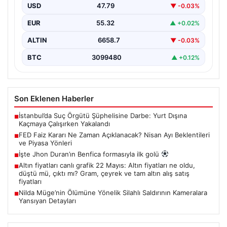
alacağı faiz kararları, finans piyasalarının yönünü
USD
47.79
▼ -0.03%
belirlemede kritik…
EUR
55.32
▲ +0.02%
ALTIN
6658.7
▼ -0.03%
BTC
3099480
▲ +0.12%
Son Eklenen Haberler
İstanbul’da Suç Örgütü Şüphelisine Darbe: Yurt Dışına
■
Kaçmaya Çalışırken Yakalandı
FED Faiz Kararı Ne Zaman Açıklanacak? Nisan Ayı Beklentileri
■
ve Piyasa Yönleri
İşte Jhon Duran’ın Benfica formasıyla ilk golü
■
Altın fiyatları canlı grafik 22 Mayıs: Altın fiyatları ne oldu,
■
düştü mü, çıktı mı? Gram, çeyrek ve tam altın alış satış
fiyatları
Nilda Müge’nin Ölümüne Yönelik Silahlı Saldırının Kameralara
■
Yansıyan Detayları