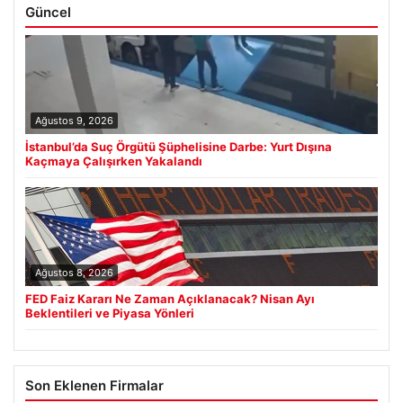
Güncel
Ağustos 9, 2026
İstanbul’da Suç Örgütü Şüphelisine Darbe: Yurt Dışına
Kaçmaya Çalışırken Yakalandı
Ağustos 8, 2026
FED Faiz Kararı Ne Zaman Açıklanacak? Nisan Ayı
Beklentileri ve Piyasa Yönleri
Son Eklenen Firmalar