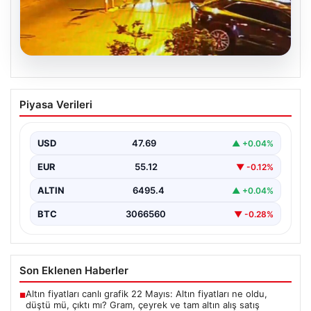
05.08.2026
Nilda Müge’nin Ölümüne Yönelik Silahlı
Piyasa Verileri
Saldırının Kameralara Yansıyan
Detayları
USD
47.69
▲ +0.04%
İstanbul’un Şişli ilçesinde yaşanan korkutucu olayda,
genç kadın Nilda Müge Şahin, eczaneden aldığı
EUR
55.12
▼ -0.12%
ilaçları…
ALTIN
6495.4
▲ +0.04%
BTC
3066560
▼ -0.28%
Son Eklenen Haberler
Altın fiyatları canlı grafik 22 Mayıs: Altın fiyatları ne oldu,
■
düştü mü, çıktı mı? Gram, çeyrek ve tam altın alış satış