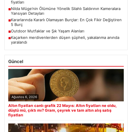
fiyatları
Nilda Müge’nin Ölümüne Yönelik Silahlı Saldırının Kameralara
■
Yansıyan Detayları
Kararlarında Kararlı Olamayan Burçlar: En Çok Fikir Değiştiren
■
5 Burç
Outdoor Mutfaklar ve Şık Yaşam Alanları
■
Kaçarken merdivenlerden düşen şüpheli, yakalanma anında
■
yaralandı
Güncel
Ağustos 6, 2026
Altın fiyatları canlı grafik 22 Mayıs: Altın fiyatları ne oldu,
düştü mü, çıktı mı? Gram, çeyrek ve tam altın alış satış
fiyatları