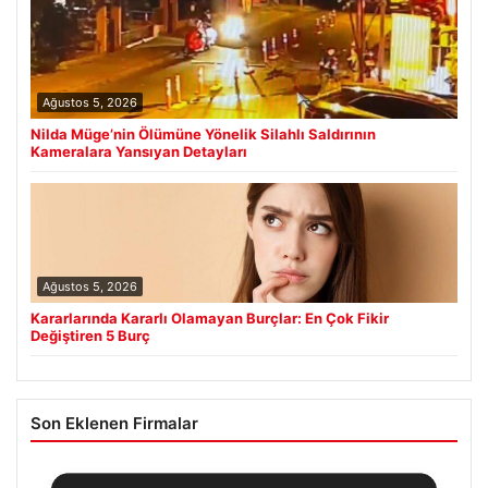
Ağustos 5, 2026
Nilda Müge’nin Ölümüne Yönelik Silahlı Saldırının
Kameralara Yansıyan Detayları
Ağustos 5, 2026
Kararlarında Kararlı Olamayan Burçlar: En Çok Fikir
Değiştiren 5 Burç
Son Eklenen Firmalar