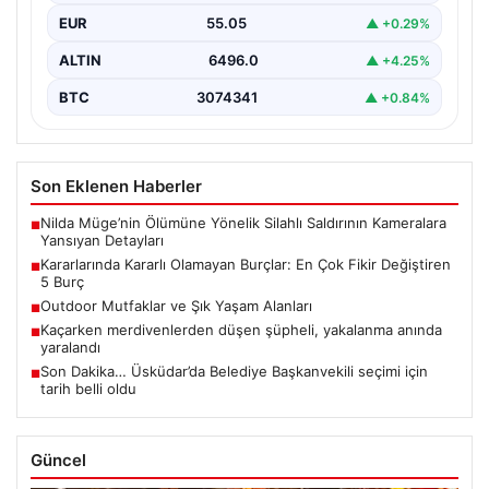
EUR
55.05
▲ +0.29%
ALTIN
6496.0
▲ +4.25%
BTC
3074341
▲ +0.84%
Son Eklenen Haberler
Nilda Müge’nin Ölümüne Yönelik Silahlı Saldırının Kameralara
■
Yansıyan Detayları
Kararlarında Kararlı Olamayan Burçlar: En Çok Fikir Değiştiren
■
5 Burç
Outdoor Mutfaklar ve Şık Yaşam Alanları
■
Kaçarken merdivenlerden düşen şüpheli, yakalanma anında
■
yaralandı
Son Dakika… Üsküdar’da Belediye Başkanvekili seçimi için
■
tarih belli oldu
Güncel