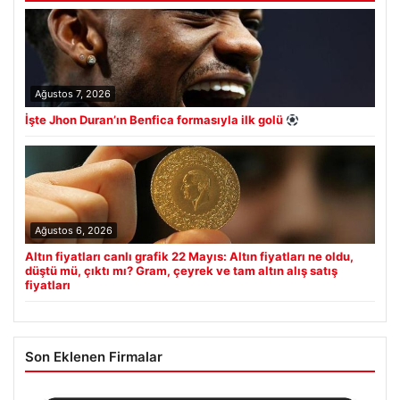
Ağustos 7, 2026
İşte Jhon Duran’ın Benfica formasıyla ilk golü
Ağustos 6, 2026
Altın fiyatları canlı grafik 22 Mayıs: Altın fiyatları ne oldu,
düştü mü, çıktı mı? Gram, çeyrek ve tam altın alış satış
fiyatları
Son Eklenen Firmalar