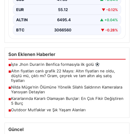
EUR
55.12
▼ -0.12%
ALTIN
6495.4
▲ +0.04%
BTC
3066560
▼ -0.28%
Son Eklenen Haberler
İşte Jhon Duran’ın Benfica formasıyla ilk golü
■
Altın fiyatları canlı grafik 22 Mayıs: Altın fiyatları ne oldu,
■
düştü mü, çıktı mı? Gram, çeyrek ve tam altın alış satış
fiyatları
Nilda Müge’nin Ölümüne Yönelik Silahlı Saldırının Kameralara
■
Yansıyan Detayları
Kararlarında Kararlı Olamayan Burçlar: En Çok Fikir Değiştiren
■
5 Burç
Outdoor Mutfaklar ve Şık Yaşam Alanları
■
Güncel