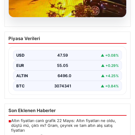
05.08.2026
Nilda Müge’nin Ölümüne Yönelik Silahlı
Piyasa Verileri
Saldırının Kameralara Yansıyan
Detayları
USD
47.59
▲ +0.08%
İstanbul’un Şişli ilçesinde yaşanan korkutucu olayda,
genç kadın Nilda Müge Şahin, eczaneden aldığı
EUR
55.05
▲ +0.29%
ilaçları…
ALTIN
6496.0
▲ +4.25%
BTC
3074341
▲ +0.84%
Son Eklenen Haberler
Altın fiyatları canlı grafik 22 Mayıs: Altın fiyatları ne oldu,
■
düştü mü, çıktı mı? Gram, çeyrek ve tam altın alış satış
fiyatları