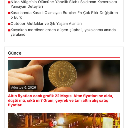
Nilda Müge’nin Ölümüne Yönelik Silahlı Saldırının Kameralara
■
Yansıyan Detayları
Kararlarında Kararlı Olamayan Burçlar: En Çok Fikir Değiştiren
■
5 Burç
Outdoor Mutfaklar ve Şık Yaşam Alanları
■
Kaçarken merdivenlerden düşen şüpheli, yakalanma anında
■
yaralandı
Güncel
Ağustos 6, 2026
Altın fiyatları canlı grafik 22 Mayıs: Altın fiyatları ne oldu,
düştü mü, çıktı mı? Gram, çeyrek ve tam altın alış satış
fiyatları