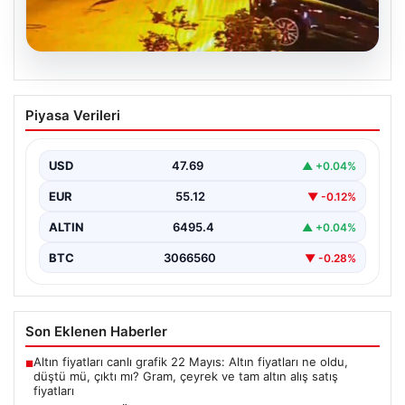
05.08.2026
Nilda Müge’nin Ölümüne Yönelik Silahlı
Piyasa Verileri
Saldırının Kameralara Yansıyan
Detayları
USD
47.69
▲ +0.04%
İstanbul’un Şişli ilçesinde yaşanan korkutucu olayda,
genç kadın Nilda Müge Şahin, eczaneden aldığı
EUR
55.12
▼ -0.12%
ilaçları…
ALTIN
6495.4
▲ +0.04%
BTC
3066560
▼ -0.28%
Son Eklenen Haberler
Altın fiyatları canlı grafik 22 Mayıs: Altın fiyatları ne oldu,
■
düştü mü, çıktı mı? Gram, çeyrek ve tam altın alış satış
fiyatları