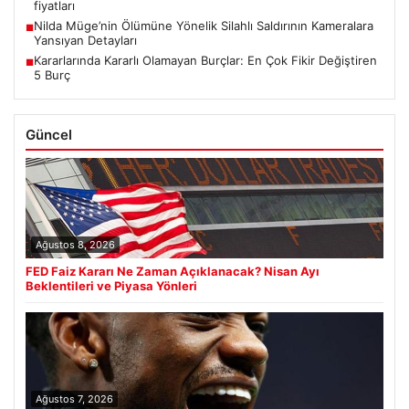
fiyatları
Nilda Müge’nin Ölümüne Yönelik Silahlı Saldırının Kameralara
■
Yansıyan Detayları
Kararlarında Kararlı Olamayan Burçlar: En Çok Fikir Değiştiren
■
5 Burç
Güncel
Ağustos 8, 2026
FED Faiz Kararı Ne Zaman Açıklanacak? Nisan Ayı
Beklentileri ve Piyasa Yönleri
Ağustos 7, 2026