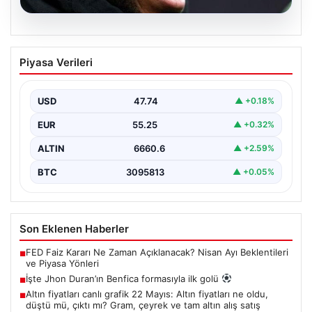
07.08.2026
İşte Jhon Duran’ın Benfica formasıyla
Piyasa Verileri
ilk golü
USD
47.74
▲ +0.18%
EUR
55.25
▲ +0.32%
ALTIN
6660.6
▲ +2.59%
BTC
3095813
▲ +0.05%
Son Eklenen Haberler
FED Faiz Kararı Ne Zaman Açıklanacak? Nisan Ayı Beklentileri
■
ve Piyasa Yönleri
İşte Jhon Duran’ın Benfica formasıyla ilk golü
■
Altın fiyatları canlı grafik 22 Mayıs: Altın fiyatları ne oldu,
■
düştü mü, çıktı mı? Gram, çeyrek ve tam altın alış satış