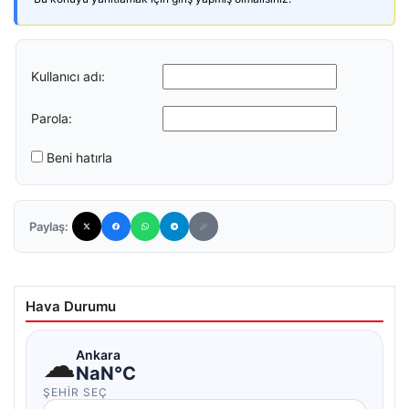
Kullanıcı adı:
Parola:
Beni hatırla
Paylaş:
Hava Durumu
☁
Ankara
NaN°C
ŞEHIR SEÇ