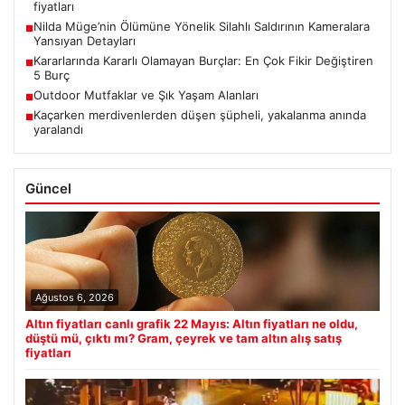
fiyatları
Nilda Müge’nin Ölümüne Yönelik Silahlı Saldırının Kameralara
■
Yansıyan Detayları
Kararlarında Kararlı Olamayan Burçlar: En Çok Fikir Değiştiren
■
5 Burç
Outdoor Mutfaklar ve Şık Yaşam Alanları
■
Kaçarken merdivenlerden düşen şüpheli, yakalanma anında
■
yaralandı
Güncel
Ağustos 6, 2026
Altın fiyatları canlı grafik 22 Mayıs: Altın fiyatları ne oldu,
düştü mü, çıktı mı? Gram, çeyrek ve tam altın alış satış
fiyatları