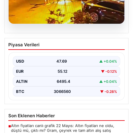
05.08.2026
Nilda Müge’nin Ölümüne Yönelik Silahlı
Piyasa Verileri
Saldırının Kameralara Yansıyan
Detayları
USD
47.69
▲ +0.04%
İstanbul’un Şişli ilçesinde yaşanan korkutucu olayda,
genç kadın Nilda Müge Şahin, eczaneden aldığı
EUR
55.12
▼ -0.12%
ilaçları…
ALTIN
6495.4
▲ +0.04%
BTC
3066560
▼ -0.28%
Son Eklenen Haberler
Altın fiyatları canlı grafik 22 Mayıs: Altın fiyatları ne oldu,
■
düştü mü, çıktı mı? Gram, çeyrek ve tam altın alış satış