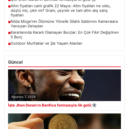
■
Altın fiyatları canlı grafik 22 Mayıs: Altın fiyatları ne oldu,
■
düştü mü, çıktı mı? Gram, çeyrek ve tam altın alış satış
fiyatları
Nilda Müge’nin Ölümüne Yönelik Silahlı Saldırının Kameralara
■
Yansıyan Detayları
Kararlarında Kararlı Olamayan Burçlar: En Çok Fikir Değiştiren
■
5 Burç
Outdoor Mutfaklar ve Şık Yaşam Alanları
■
Güncel
Ağustos 7, 2026
İşte Jhon Duran’ın Benfica formasıyla ilk golü