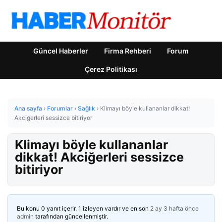
Güncel Haberler
Firma Rehberi
Forum
Çerez Politikası
Ana sayfa
›
Forumlar
›
Sağlık
›
Klimayı böyle kullananlar dikkat!
Akciğerleri sessizce bitiriyor
Klimayı böyle kullananlar
dikkat! Akciğerleri sessizce
bitiriyor
Bu konu 0 yanıt içerir, 1 izleyen vardır ve en son
2 ay 3 hafta önce
admin
tarafından güncellenmiştir.