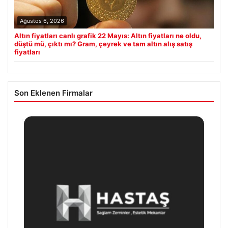
Ağustos 6, 2026
Altın fiyatları canlı grafik 22 Mayıs: Altın fiyatları ne oldu,
düştü mü, çıktı mı? Gram, çeyrek ve tam altın alış satış
fiyatları
Son Eklenen Firmalar