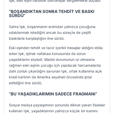
Işık, eski eşini narsistik davranışlar sergilemekle suçladı.
“BOŞANDIKTAN SONRA TEHDİT VE BASKI
SÜRDÜ”
Sahra Işık, boşanmanın ardından yalnızca çocuğuna
odaklanmak istediğini ancak bu süreçte de çeşitli
baskılarla karşılaştığını öne sürdü.
Eski eşinden tehdit ve taciz içerikli mesajlar aldığını iddia
eden Işık, iştirak nafakası konusunda da sorun
yaşadıklarını söyledi. Maddi durumunun iyi olmasına
rağmen eski eşinin çocuğu için yapılacak harcamalarda
dahi zorluk çıkardığını savunan Işık, ortak kullanıma açık
kredi kartının da Amerika seyahati öncesinde iptal
edildiğini öne sürdü.
“BU YAŞADIKLARIMIN SADECE FRAGMANI”
Sosyal medya paylaşımının sonunda dikkat çeken ifadeler
kullanan Işık, yaşadıklarının yalnızca küçük bir kısmını