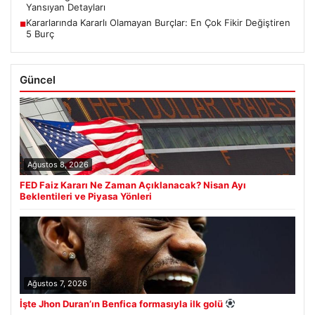
Yansıyan Detayları
Kararlarında Kararlı Olamayan Burçlar: En Çok Fikir Değiştiren
■
5 Burç
Güncel
Ağustos 8, 2026
FED Faiz Kararı Ne Zaman Açıklanacak? Nisan Ayı
Beklentileri ve Piyasa Yönleri
Ağustos 7, 2026
İşte Jhon Duran’ın Benfica formasıyla ilk golü