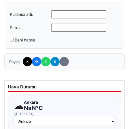
Kullanıcı adı:
Parola:
Beni hatırla
Paylaş:
Hava Durumu
☁
Ankara
NaN°C
ŞEHIR SEÇ