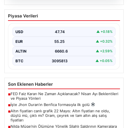
07.08.2026
İşte Jhon Duran’ın Benfica formasıyla
Piyasa Verileri
ilk golü
USD
47.74
▲ +0.18%
EUR
55.25
▲ +0.32%
ALTIN
6660.6
▲ +2.59%
BTC
3095813
▲ +0.05%
Son Eklenen Haberler
FED Faiz Kararı Ne Zaman Açıklanacak? Nisan Ayı Beklentileri
■
ve Piyasa Yönleri
İşte Jhon Duran’ın Benfica formasıyla ilk golü
■
Altın fiyatları canlı grafik 22 Mayıs: Altın fiyatları ne oldu,
■
düştü mü, çıktı mı? Gram, çeyrek ve tam altın alış satış
fiyatları
Nilda Müge’nin Ölümüne Yönelik Silahlı Saldırının Kameralara
■