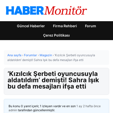
Güncel Haberler
Firma Rehberi
Forum
Çerez Politikası
Ana sayfa
›
Forumlar
›
Magazin
›
‘Kızılcık Şerbeti oyuncusuyla
aldatıldım’ demişti! Sahra Işık bu defa mesajları ifşa etti
‘Kızılcık Şerbeti oyuncusuyla
aldatıldım’ demişti! Sahra Işık
bu defa mesajları ifşa etti
Bu konu 0 yanıt içerir, 1 izleyen vardır ve en son
1 ay 2 hafta önce
admin
tarafından güncellenmiştir.