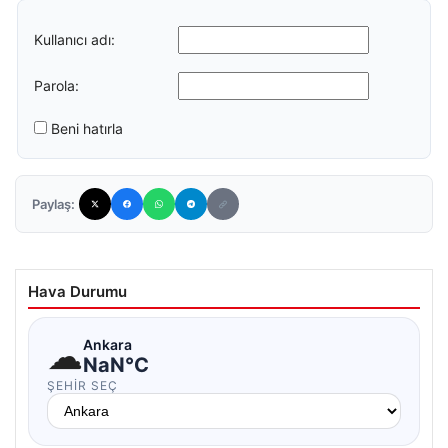
Kullanıcı adı:
Parola:
Beni hatırla
Paylaş:
Hava Durumu
☁
Ankara
NaN°C
ŞEHIR SEÇ