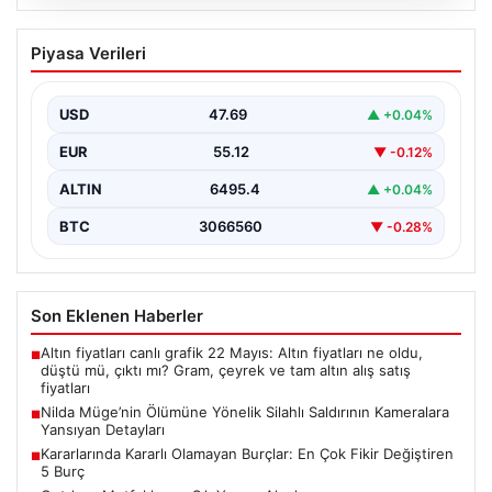
05.08.2026
Nilda Müge’nin Ölümüne Yönelik Silahlı
Piyasa Verileri
Saldırının Kameralara Yansıyan
Detayları
USD
47.69
▲ +0.04%
İstanbul’un Şişli ilçesinde yaşanan korkutucu olayda,
genç kadın Nilda Müge Şahin, eczaneden aldığı
EUR
55.12
▼ -0.12%
ilaçları…
ALTIN
6495.4
▲ +0.04%
BTC
3066560
▼ -0.28%
Son Eklenen Haberler
Altın fiyatları canlı grafik 22 Mayıs: Altın fiyatları ne oldu,
■
düştü mü, çıktı mı? Gram, çeyrek ve tam altın alış satış
fiyatları
Nilda Müge’nin Ölümüne Yönelik Silahlı Saldırının Kameralara
■
Yansıyan Detayları
Kararlarında Kararlı Olamayan Burçlar: En Çok Fikir Değiştiren
■
5 Burç