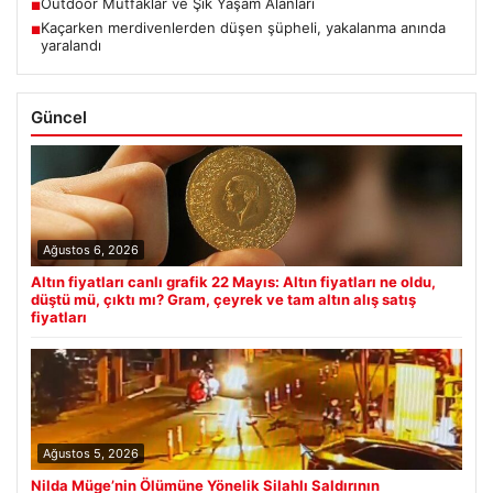
Outdoor Mutfaklar ve Şık Yaşam Alanları
■
Kaçarken merdivenlerden düşen şüpheli, yakalanma anında
■
yaralandı
Güncel
Ağustos 6, 2026
Altın fiyatları canlı grafik 22 Mayıs: Altın fiyatları ne oldu,
düştü mü, çıktı mı? Gram, çeyrek ve tam altın alış satış
fiyatları
Ağustos 5, 2026
Nilda Müge’nin Ölümüne Yönelik Silahlı Saldırının