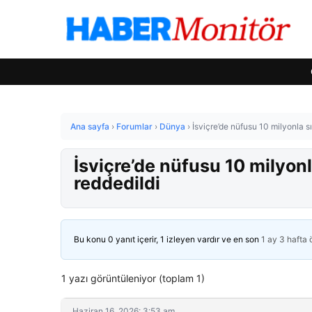
Ana sayfa
›
Forumlar
›
Dünya
›
İsviçre’de nüfusu 10 milyonla s
İsviçre’de nüfusu 10 milyonl
reddedildi
Bu konu 0 yanıt içerir, 1 izleyen vardır ve en son
1 ay 3 hafta
1 yazı görüntüleniyor (toplam 1)
Haziran 16, 2026: 3:53 am