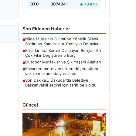
BTC
3074341
▲ +0.84%
Son Eklenen Haberler
Nilda Müge’nin Ölümüne Yönelik Silahlı
■
Saldırının Kameralara Yansıyan Detayları
Kararlarında Kararlı Olamayan Burçlar: En
■
Çok Fikir Değiştiren 5 Burç
Outdoor Mutfaklar ve Şık Yaşam Alanları
■
Kaçarken merdivenlerden düşen şüpheli,
■
yakalanma anında yaralandı
Son Dakika… Üsküdar’da Belediye
■
Başkanvekili seçimi için tarih belli oldu
Güncel