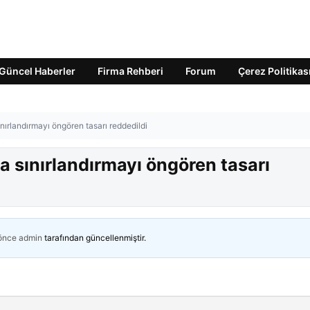
Güncel Haberler
Firma Rehberi
Forum
Çerez Politikas
ınırlandırmayı öngören tasarı reddedildi
a sınırlandırmayı öngören tasarı
 önce
admin
tarafından güncellenmiştir.