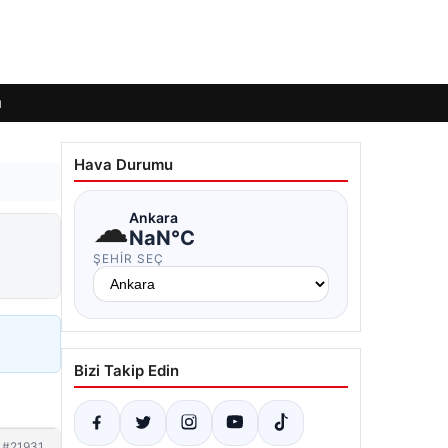
ı
Hava Durumu
☁
Ankara
NaN°C
ŞEHIR SEÇ
Bizi Takip Edin
#21931