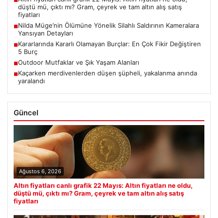
■
düştü mü, çıktı mı? Gram, çeyrek ve tam altın alış satış
fiyatları
Nilda Müge’nin Ölümüne Yönelik Silahlı Saldırının Kameralara
■
Yansıyan Detayları
Kararlarında Kararlı Olamayan Burçlar: En Çok Fikir Değiştiren
■
5 Burç
Outdoor Mutfaklar ve Şık Yaşam Alanları
■
Kaçarken merdivenlerden düşen şüpheli, yakalanma anında
■
yaralandı
Güncel
Ağustos 6, 2026
Altın fiyatları canlı grafik 22 Mayıs: Altın fiyatları ne oldu,
düştü mü, çıktı mı? Gram, çeyrek ve tam altın alış satış
fiyatları