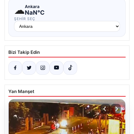
☁
Ankara
NaN°C
ŞEHIR SEÇ
Bizi Takip Edin
Yan Manşet