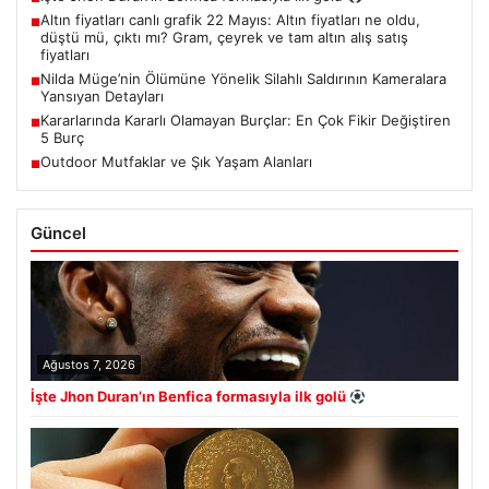
Altın fiyatları canlı grafik 22 Mayıs: Altın fiyatları ne oldu,
■
düştü mü, çıktı mı? Gram, çeyrek ve tam altın alış satış
fiyatları
Nilda Müge’nin Ölümüne Yönelik Silahlı Saldırının Kameralara
■
Yansıyan Detayları
Kararlarında Kararlı Olamayan Burçlar: En Çok Fikir Değiştiren
■
5 Burç
Outdoor Mutfaklar ve Şık Yaşam Alanları
■
Güncel
Ağustos 7, 2026
İşte Jhon Duran’ın Benfica formasıyla ilk golü