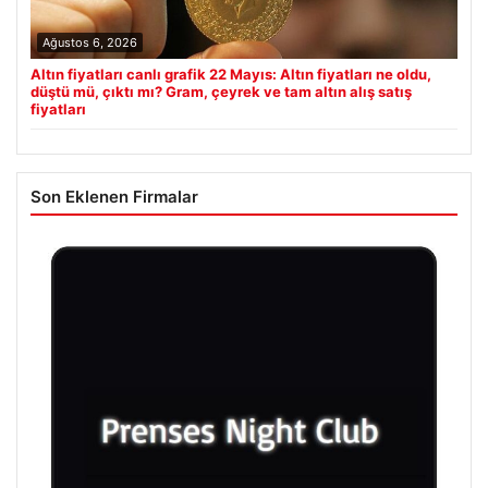
Ağustos 6, 2026
Altın fiyatları canlı grafik 22 Mayıs: Altın fiyatları ne oldu,
düştü mü, çıktı mı? Gram, çeyrek ve tam altın alış satış
fiyatları
Son Eklenen Firmalar