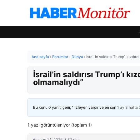
Ana sayfa
›
Forumlar
›
Dünya
›
İsrail’in saldırısı Trump’ı kızdı
İsrail’in saldırısı Trump’ı kı
olmamalıydı”
Bu konu 0 yanıt içerir, 1 izleyen vardır ve en son
1 ay 3 hafta
1 yazı görüntüleniyor (toplam 1)
Haziran 14, 2026: 8:37 pm