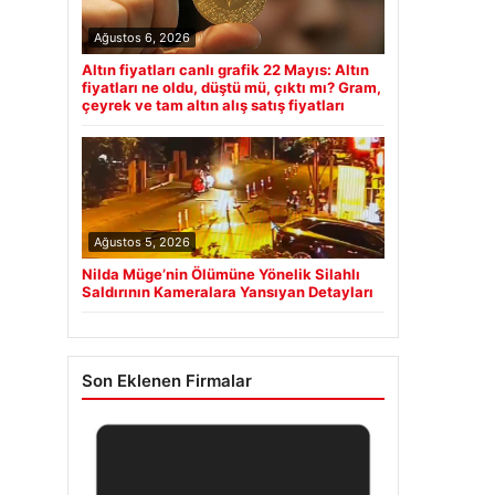
Ağustos 6, 2026
Altın fiyatları canlı grafik 22 Mayıs: Altın
fiyatları ne oldu, düştü mü, çıktı mı? Gram,
çeyrek ve tam altın alış satış fiyatları
Ağustos 5, 2026
Nilda Müge’nin Ölümüne Yönelik Silahlı
Saldırının Kameralara Yansıyan Detayları
Son Eklenen Firmalar