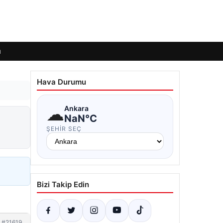
ı
Hava Durumu
☁
Ankara
NaN°C
ŞEHIR SEÇ
Bizi Takip Edin
#21619