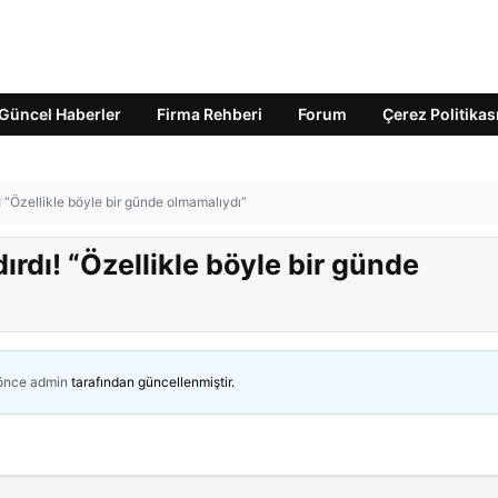
Güncel Haberler
Firma Rehberi
Forum
Çerez Politikas
rdı! “Özellikle böyle bir günde olmamalıydı”
zdırdı! “Özellikle böyle bir günde
 önce
admin
tarafından güncellenmiştir.