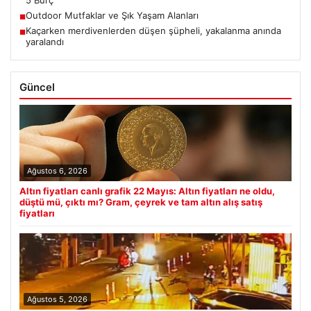
5 Burç
Outdoor Mutfaklar ve Şık Yaşam Alanları
■
Kaçarken merdivenlerden düşen şüpheli, yakalanma anında
■
yaralandı
Güncel
Ağustos 6, 2026
Altın fiyatları canlı grafik 22 Mayıs: Altın fiyatları ne oldu,
düştü mü, çıktı mı? Gram, çeyrek ve tam altın alış satış
fiyatları
Ağustos 5, 2026