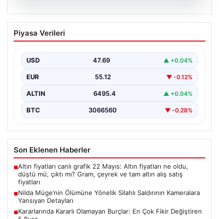
05.08.2026
Nilda Müge’nin Ölümüne Yönelik Silahlı
Piyasa Verileri
Saldırının Kameralara Yansıyan
Detayları
USD
47.69
▲ +0.04%
İstanbul’un Şişli ilçesinde yaşanan korkutucu olayda,
genç kadın Nilda Müge Şahin, eczaneden aldığı
EUR
55.12
▼ -0.12%
ilaçları…
ALTIN
6495.4
▲ +0.04%
BTC
3066560
▼ -0.28%
Son Eklenen Haberler
Altın fiyatları canlı grafik 22 Mayıs: Altın fiyatları ne oldu,
■
düştü mü, çıktı mı? Gram, çeyrek ve tam altın alış satış
fiyatları
Nilda Müge’nin Ölümüne Yönelik Silahlı Saldırının Kameralara
■
Yansıyan Detayları
Kararlarında Kararlı Olamayan Burçlar: En Çok Fikir Değiştiren
■