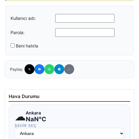
Kullanıcı adı:
Parola:
Beni hatırla
Paylaş:
Hava Durumu
☁
Ankara
NaN°C
ŞEHIR SEÇ