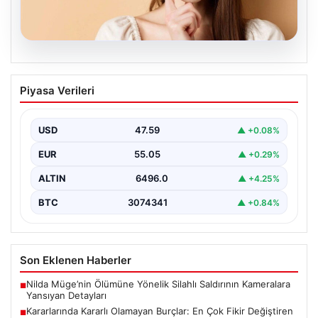
05.08.2026
Kararlarında Kararlı Olamayan Burçlar:
Piyasa Verileri
En Çok Fikir Değiştiren 5 Burç
Astrolojide her burcun kendine özgü karakter özellikleri
bulunmaktadır ve bunlar günlük yaşamda karar verme…
USD
47.59
▲ +0.08%
EUR
55.05
▲ +0.29%
ALTIN
6496.0
▲ +4.25%
BTC
3074341
▲ +0.84%
Son Eklenen Haberler
Nilda Müge’nin Ölümüne Yönelik Silahlı Saldırının Kameralara
■
Yansıyan Detayları
Kararlarında Kararlı Olamayan Burçlar: En Çok Fikir Değiştiren
■