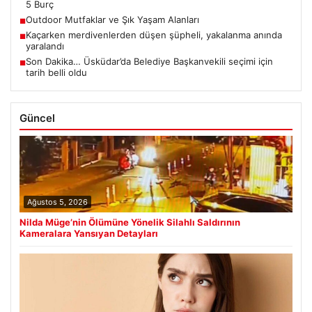
5 Burç
Outdoor Mutfaklar ve Şık Yaşam Alanları
■
Kaçarken merdivenlerden düşen şüpheli, yakalanma anında
■
yaralandı
Son Dakika… Üsküdar’da Belediye Başkanvekili seçimi için
■
tarih belli oldu
Güncel
Ağustos 5, 2026
Nilda Müge’nin Ölümüne Yönelik Silahlı Saldırının
Kameralara Yansıyan Detayları