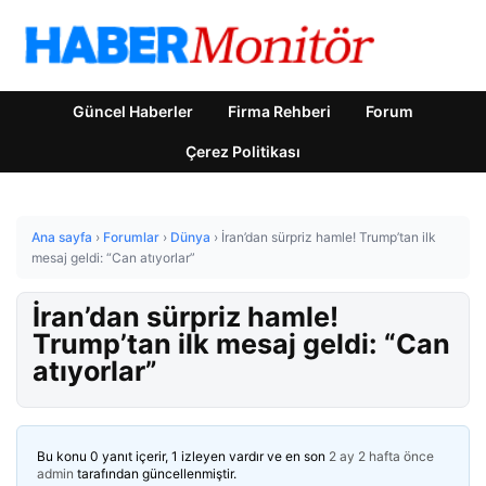
Güncel Haberler
Firma Rehberi
Forum
Çerez Politikası
Ana sayfa
›
Forumlar
›
Dünya
›
İran’dan sürpriz hamle! Trump’tan ilk
mesaj geldi: “Can atıyorlar”
İran’dan sürpriz hamle!
Trump’tan ilk mesaj geldi: “Can
atıyorlar”
Bu konu 0 yanıt içerir, 1 izleyen vardır ve en son
2 ay 2 hafta önce
admin
tarafından güncellenmiştir.