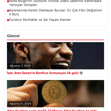
Nilda Müge’nin Ölümüne Yönelik Silahlı Saldırının Kameralara
■
Yansıyan Detayları
Kararlarında Kararlı Olamayan Burçlar: En Çok Fikir Değiştiren
■
5 Burç
Outdoor Mutfaklar ve Şık Yaşam Alanları
■
Güncel
Ağustos 7, 2026
İşte Jhon Duran’ın Benfica formasıyla ilk golü
Ağustos 6, 2026
Altın fiyatları canlı grafik 22 Mayıs: Altın fiyatları ne oldu,