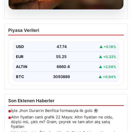
06.08.2026
Altın fiyatları canlı grafik 22 Mayıs: Altın
Piyasa Verileri
fiyatları ne oldu, düştü mü, çıktı mı?
Gram, çeyrek ve tam altın alış satış
fiyatları
USD
47.74
▲ +0.18%
EUR
55.25
▲ +0.32%
ALTIN
6660.6
▲ +2.59%
BTC
3093889
▲ +0.94%
Son Eklenen Haberler
İşte Jhon Duran’ın Benfica formasıyla ilk golü
■
Altın fiyatları canlı grafik 22 Mayıs: Altın fiyatları ne oldu,
■
düştü mü, çıktı mı? Gram, çeyrek ve tam altın alış satış
fiyatları