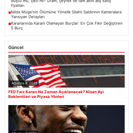
düştü mü, çıktı mı? Gram, çeyrek ve tam altın alış satış
fiyatları
Nilda Müge’nin Ölümüne Yönelik Silahlı Saldırının Kameralara
■
Yansıyan Detayları
Kararlarında Kararlı Olamayan Burçlar: En Çok Fikir Değiştiren
■
5 Burç
Güncel
Ağustos 8, 2026
FED Faiz Kararı Ne Zaman Açıklanacak? Nisan Ayı
Beklentileri ve Piyasa Yönleri