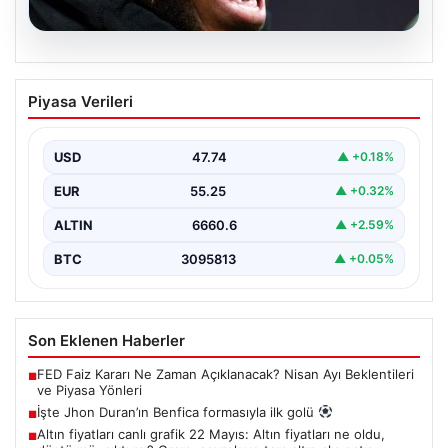
07.08.2026
İşte Jhon Duran’ın Benfica formasıyla
Piyasa Verileri
ilk golü
USD
47.74
▲ +0.18%
EUR
55.25
▲ +0.32%
ALTIN
6660.6
▲ +2.59%
BTC
3095813
▲ +0.05%
Son Eklenen Haberler
FED Faiz Kararı Ne Zaman Açıklanacak? Nisan Ayı Beklentileri
■
ve Piyasa Yönleri
İşte Jhon Duran’ın Benfica formasıyla ilk golü
■
Altın fiyatları canlı grafik 22 Mayıs: Altın fiyatları ne oldu,
■