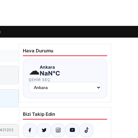
ı
Hava Durumu
☁
Ankara
NaN°C
ŞEHIR SEÇ
Bizi Takip Edin
#21203