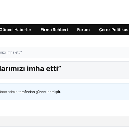
Güncel Haberler
Firma Rehberi
Forum
Çerez Politikas
ızı imha etti”
arımızı imha etti”
 önce
admin
tarafından güncellenmiştir.