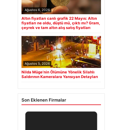
Ağustos 6, 2026
Altın fiyatları canlı grafik 22 Mayıs: Altın
fiyatları ne oldu, düştü mü, çıktı mı? Gram,
çeyrek ve tam altın alış satış fiyatları
Ağustos 5, 2026
Nilda Müge’nin Ölümüne Yönelik Silahlı
Saldırının Kameralara Yansıyan Detayları
Son Eklenen Firmalar