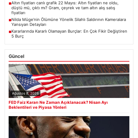
Altın fiyatları canlı grafik 22 Mayıs: Altın fiyatları ne oldu,
■
düştü mü, çıktı mı? Gram, çeyrek ve tam altın alış satış
fiyatları
Nilda Müge’nin Ölümüne Yönelik Silahlı Saldırının Kameralara
■
Yansıyan Detayları
Kararlarında Kararlı Olamayan Burçlar: En Çok Fikir Değiştiren
■
5 Burç
Güncel
Ağustos 8, 2026
FED Faiz Kararı Ne Zaman Açıklanacak? Nisan Ayı
Beklentileri ve Piyasa Yönleri