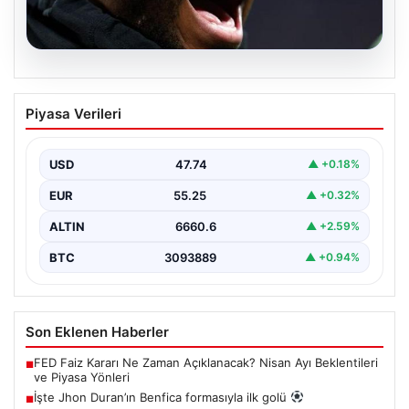
07.08.2026
İşte Jhon Duran’ın Benfica formasıyla
Piyasa Verileri
ilk golü
USD
47.74
▲ +0.18%
EUR
55.25
▲ +0.32%
ALTIN
6660.6
▲ +2.59%
BTC
3093889
▲ +0.94%
Son Eklenen Haberler
FED Faiz Kararı Ne Zaman Açıklanacak? Nisan Ayı Beklentileri
■
ve Piyasa Yönleri
İşte Jhon Duran’ın Benfica formasıyla ilk golü
■