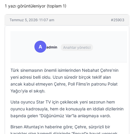
1 yazı görüntüleniyor (toplam 1)
Temmuz 5, 2026: 11:07 am
#25903
A
admin
Anahtar yönetici
Türk sinemasının önemli isimlerinden Nebahat Çehre’nin
yeni adresi belli oldu. Uzun süredir birçok teklif alan
ancak kabul etmeyen Çehre, Poll Films’in patronu Polat
Yağcı’yla el sıkıştı.
Usta oyuncu Star TV için çekilecek yeni sezonun hem
oyuncu kadrosuyla, hem de konusuyla en iddialı dizilerinin
başında gelen “Düğünümüz Var”la anlaşmaya vardı.
Birsen Altuntaş’ın haberine göre; Çehre, sürprizli bir
karakter olan komedi dizisinde “Feryal”e hayat verecek.