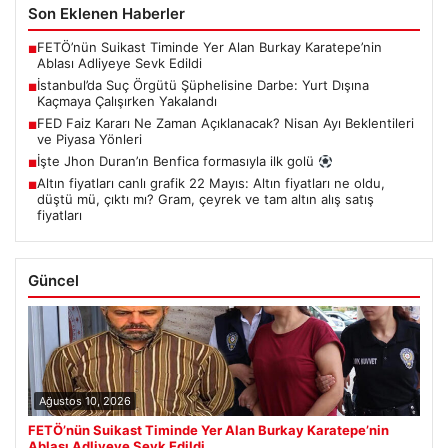
Son Eklenen Haberler
FETÖ’nün Suikast Timinde Yer Alan Burkay Karatepe’nin
■
Ablası Adliyeye Sevk Edildi
İstanbul’da Suç Örgütü Şüphelisine Darbe: Yurt Dışına
■
Kaçmaya Çalışırken Yakalandı
FED Faiz Kararı Ne Zaman Açıklanacak? Nisan Ayı Beklentileri
■
ve Piyasa Yönleri
İşte Jhon Duran’ın Benfica formasıyla ilk golü
■
Altın fiyatları canlı grafik 22 Mayıs: Altın fiyatları ne oldu,
■
düştü mü, çıktı mı? Gram, çeyrek ve tam altın alış satış
fiyatları
Güncel
Ağustos 10, 2026
FETÖ’nün Suikast Timinde Yer Alan Burkay Karatepe’nin
Ablası Adliyeye Sevk Edildi