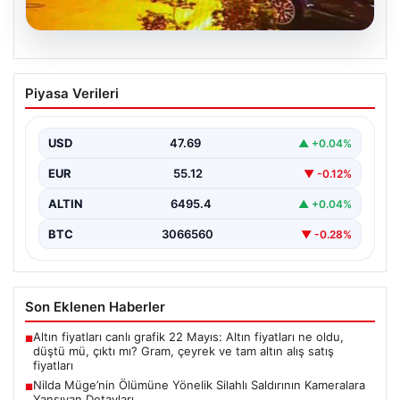
05.08.2026
Nilda Müge’nin Ölümüne Yönelik Silahlı
Piyasa Verileri
Saldırının Kameralara Yansıyan
Detayları
USD
47.69
▲ +0.04%
İstanbul’un Şişli ilçesinde yaşanan korkutucu olayda,
genç kadın Nilda Müge Şahin, eczaneden aldığı
EUR
55.12
▼ -0.12%
ilaçları…
ALTIN
6495.4
▲ +0.04%
BTC
3066560
▼ -0.28%
Son Eklenen Haberler
Altın fiyatları canlı grafik 22 Mayıs: Altın fiyatları ne oldu,
■
düştü mü, çıktı mı? Gram, çeyrek ve tam altın alış satış
fiyatları
Nilda Müge’nin Ölümüne Yönelik Silahlı Saldırının Kameralara
■
Yansıyan Detayları