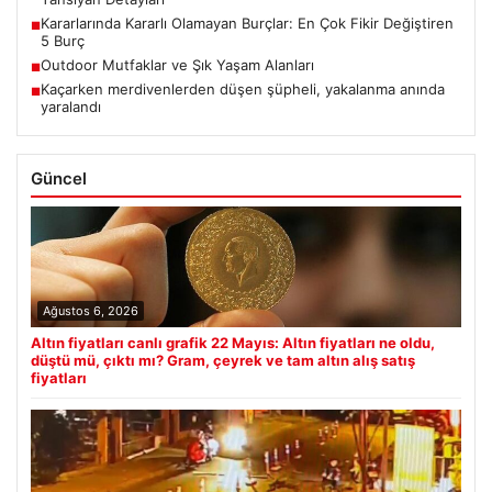
Kararlarında Kararlı Olamayan Burçlar: En Çok Fikir Değiştiren
■
5 Burç
Outdoor Mutfaklar ve Şık Yaşam Alanları
■
Kaçarken merdivenlerden düşen şüpheli, yakalanma anında
■
yaralandı
Güncel
Ağustos 6, 2026
Altın fiyatları canlı grafik 22 Mayıs: Altın fiyatları ne oldu,
düştü mü, çıktı mı? Gram, çeyrek ve tam altın alış satış
fiyatları